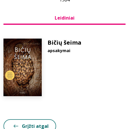
Bibliotekoms
Leidiniai
D.U.K.
Bičių šeima
apsakymai
+370 667 80 541
info@elvislab.lt
Grįžti atgal