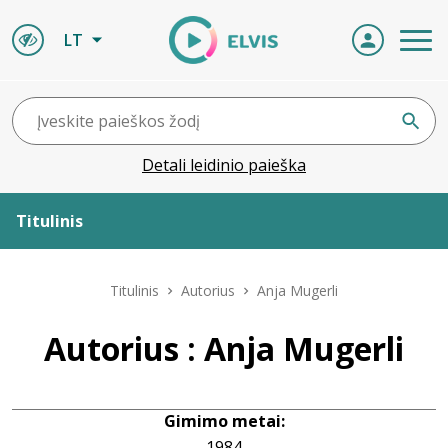
LT
Detali leidinio paieška
Titulinis
Apie ELVIS
Titulinis
Autorius
Anja Mugerli
Leidiniai
Autorius : Anja Mugerli
ELVIS atvyksta
Gimimo metai:
Naujienos
1984