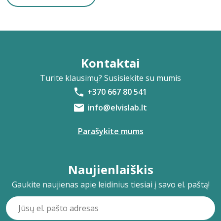
Kontaktai
Turite klausimų? Susisiekite su mumis
+370 667 80 541
info@elvislab.lt
Parašykite mums
Naujienlaiškis
Gaukite naujienas apie leidinius tiesiai į savo el. paštą!