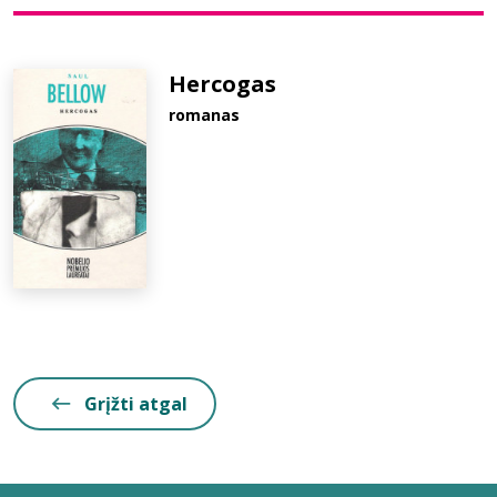
Bibliotekoms
Hercogas
romanas
D.U.K.
+370 667 80 541
info@elvislab.lt
Grįžti atgal