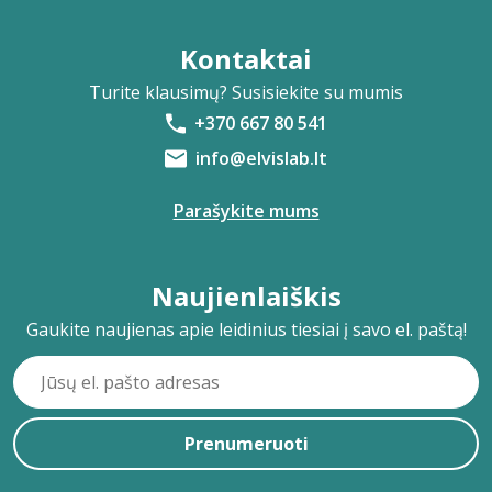
Kontaktai
Turite klausimų? Susisiekite su mumis
+370 667 80 541
info@elvislab.lt
Parašykite mums
Naujienlaiškis
Gaukite naujienas apie leidinius tiesiai į savo el. paštą!
Prenumeruoti