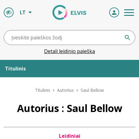
LT
Detali leidinio paieška
Titulinis
Apie ELVIS
Titulinis
Autorius
Saul Bellow
Leidiniai
Autorius : Saul Bellow
ELVIS atvyksta
Leidiniai
Naujienos