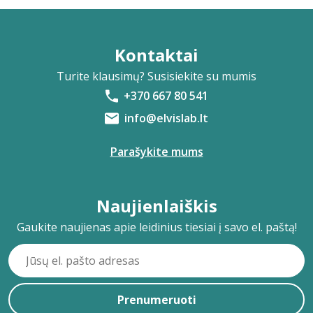
Kontaktai
Turite klausimų? Susisiekite su mumis
+370 667 80 541
info@elvislab.lt
Parašykite mums
Naujienlaiškis
Gaukite naujienas apie leidinius tiesiai į savo el. paštą!
Prenumeruoti