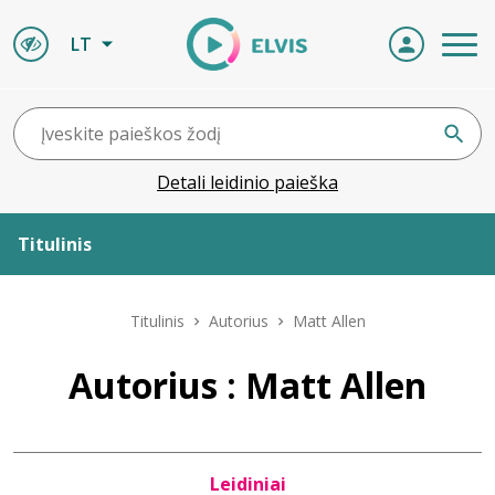
LT
Detali leidinio paieška
Titulinis
Apie ELVIS
Titulinis
Autorius
Matt Allen
Leidiniai
Autorius : Matt Allen
ELVIS atvyksta
Leidiniai
Naujienos