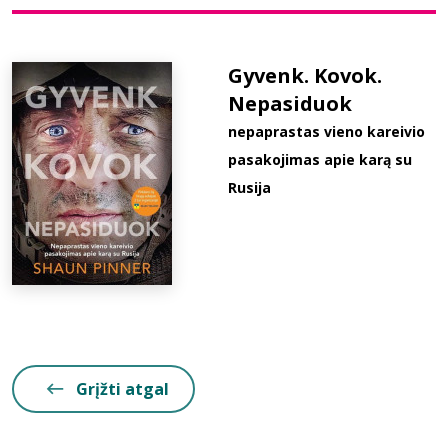
Bibliotekoms
Gyvenk. Kovok.
Nepasiduok
D.U.K.
nepaprastas vieno kareivio
pasakojimas apie karą su
+370 667 80 541
Rusija
info@elvislab.lt
Grįžti atgal