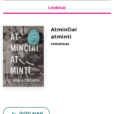
Leidiniai
Bibliotekoms
D.U.K.
Atminčiai
atminti
romansas
+370 667 80 541
info@elvislab.lt
Grįžti atgal