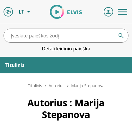
LT
Detali leidinio paieška
Titulinis
Apie ELVIS
Titulinis
Autorius
Marija Stepanova
Leidiniai
Autorius : Marija
Stepanova
ELVIS atvyksta
Naujienos