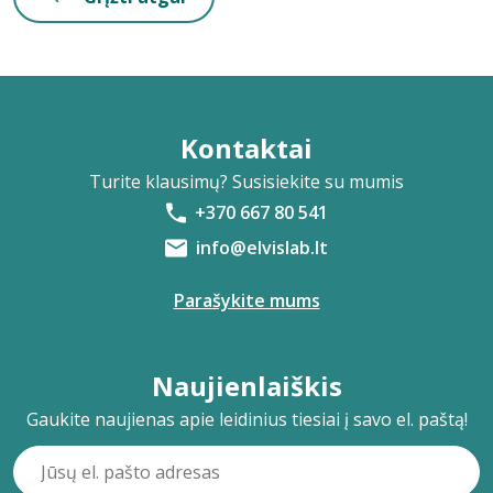
Kontaktai
Turite klausimų? Susisiekite su mumis
+370 667 80 541
info@elvislab.lt
Parašykite mums
Naujienlaiškis
Gaukite naujienas apie leidinius tiesiai į savo el. paštą!