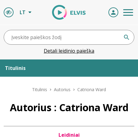
LT
Detali leidinio paieška
Titulinis
Apie ELVIS
Titulinis
Autorius
Catriona Ward
Leidiniai
Autorius : Catriona Ward
ELVIS atvyksta
Leidiniai
Naujienos