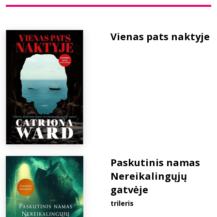
Bibliotekoms
Vienas pats naktyje
D.U.K.
+370 667 80 541
info@elvislab.lt
Paskutinis namas
Nereikalingųjų
gatvėje
trileris