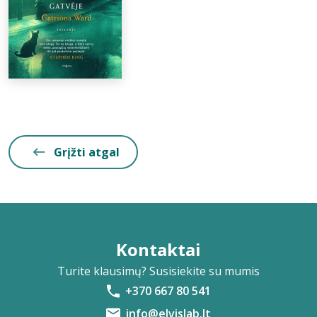
Grįžti atgal
Kontaktai
Turite klausimų? Susisiekite su mumis
+370 667 80 541
info@elvislab.lt