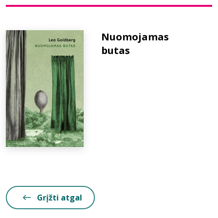
Bibliotekoms
Nuomojamas
butas
D.U.K.
+370 667 80 541
info@elvislab.lt
Grįžti atgal