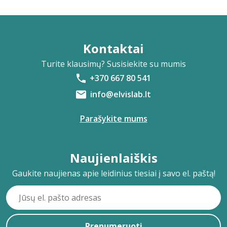
Kontaktai
Turite klausimų? Susisiekite su mumis
+370 667 80 541
info@elvislab.lt
Parašykite mums
Naujienlaiškis
Gaukite naujienas apie leidinius tiesiai į savo el. paštą!
Prenumeruoti