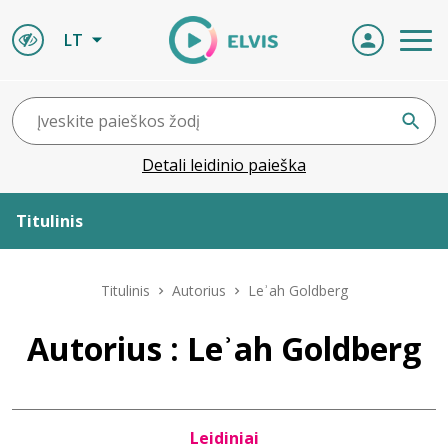
LT
Detali leidinio paieška
Titulinis
Apie ELVIS
Titulinis
Autorius
Leʾah Goldberg
Leidiniai
Autorius : Leʾah Goldberg
ELVIS atvyksta
Leidiniai
Naujienos