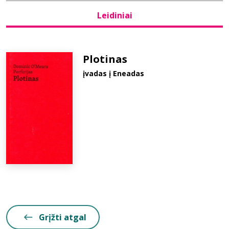
Leidiniai
Bibliotekoms
D.U.K.
Plotinas
įvadas į Eneadas
+370 667 80 541
info@elvislab.lt
Grįžti atgal