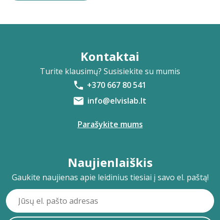
Kontaktai
Turite klausimų? Susisiekite su mumis
+370 667 80 541
info@elvislab.lt
Parašykite mums
Naujienlaiškis
Gaukite naujienas apie leidinius tiesiai į savo el. paštą!