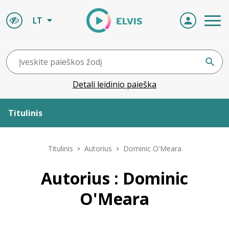
LT
Detali leidinio paieška
Titulinis
Apie ELVIS
Titulinis
Autorius
Dominic O'Meara
Leidiniai
Autorius : Dominic
O'Meara
ELVIS atvyksta
Naujienos