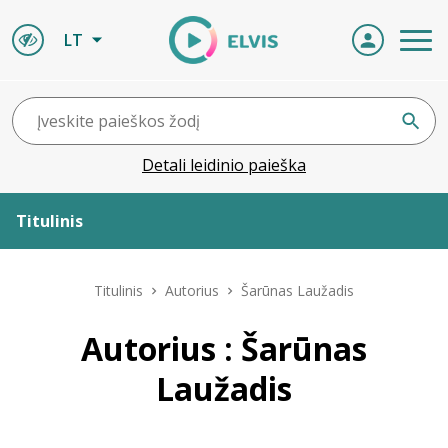
LT
Detali leidinio paieška
Titulinis
Apie ELVIS
Titulinis
Autorius
Šarūnas Laužadis
Leidiniai
Autorius : Šarūnas
Laužadis
ELVIS atvyksta
Naujienos