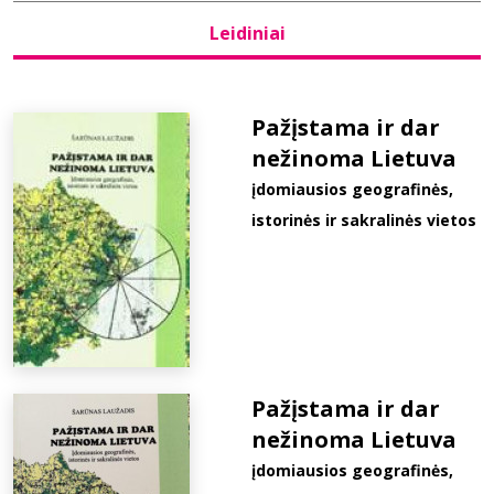
Leidiniai
Bibliotekoms
D.U.K.
Pažįstama ir dar
nežinoma Lietuva
įdomiausios geografinės,
+370 667 80 541
istorinės ir sakralinės vietos
info@elvislab.lt
Pažįstama ir dar
nežinoma Lietuva
įdomiausios geografinės,