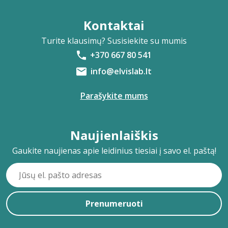
Kontaktai
Turite klausimų? Susisiekite su mumis
+370 667 80 541
info@elvislab.lt
Parašykite mums
Naujienlaiškis
Gaukite naujienas apie leidinius tiesiai į savo el. paštą!
Prenumeruoti