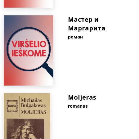
Мастер и
Маргарита
роман
Moljeras
romanas