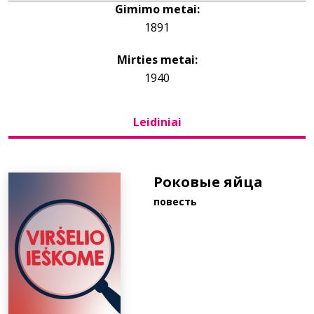
Gimimo metai:
1891
Bibliotekoms
Mirties metai:
D.U.K.
1940
Leidiniai
+370 667 80 541
info@elvislab.lt
Роковые яйца
повесть