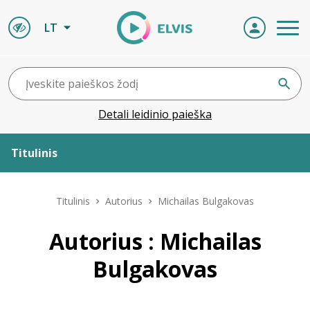
LT
Detali leidinio paieška
Titulinis
Apie ELVIS
Titulinis
Autorius
Michailas Bulgakovas
Leidiniai
Autorius : Michailas
Bulgakovas
ELVIS atvyksta
Naujienos