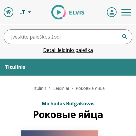
LT
Detali leidinio paieška
Titulinis
Apie ELVIS
Titulinis
Leidiniai
Роковые яйца
Leidiniai
Michailas Bulgakovas
Роковые яйца
ELVIS atvyksta
Naujienos