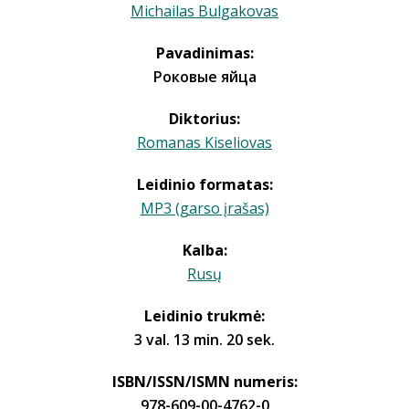
Michailas Bulgakovas
Pavadinimas:
Роковые яйца
Diktorius:
Romanas Kiseliovas
Leidinio formatas:
MP3 (garso įrašas)
Kalba:
Rusų
Leidinio trukmė:
3 val. 13 min. 20 sek.
ISBN/ISSN/ISMN numeris:
978-609-00-4762-0