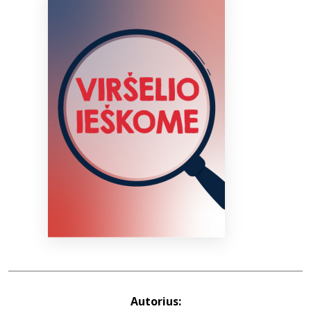
Bibliotekoms
D.U.K.
+370 667 80 541
info@elvislab.lt
Autorius: