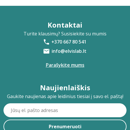
Kontaktai
Turite klausimų? Susisiekite su mumis
+370 667 80 541
info@elvislab.lt
Parašykite mums
Naujienlaiškis
Gaukite naujienas apie leidinius tiesiai į savo el. paštą!
Prenumeruoti