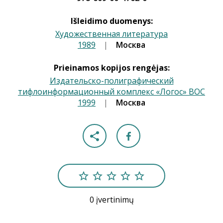
Išleidimo duomenys:
Xудожественная литература
1989
|
|
Москва
Prieinamos kopijos rengėjas:
Издательско-полиграфический
тифлоинформационный комплекс «Логос» ВОС
1999
|
|
Москва
0 įvertinimų