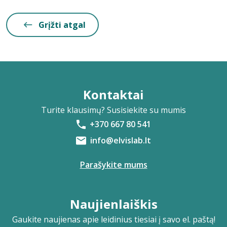
Grįžti atgal
Kontaktai
Turite klausimų? Susisiekite su mumis
+370 667 80 541
info@elvislab.lt
Parašykite mums
Naujienlaiškis
Gaukite naujienas apie leidinius tiesiai į savo el. paštą!