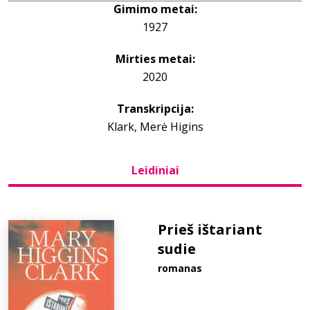
Gimimo metai:
1927
Bibliotekoms
Mirties metai:
D.U.K.
2020
Transkripcija:
+370 667 80 541
Klark, Merė Higins
info@elvislab.lt
Leidiniai
Prieš ištariant
sudie
romanas