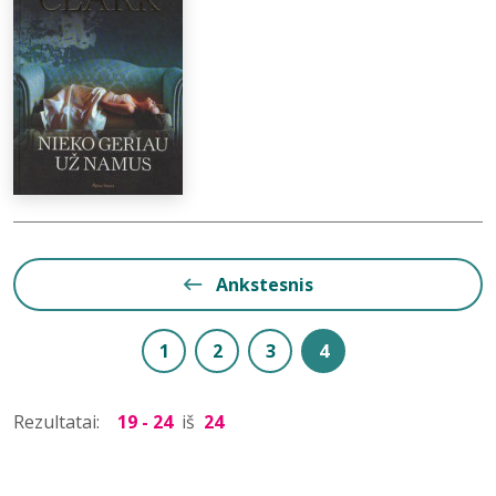
Ankstesnis
1
2
3
4
Rezultatai:
19 - 24
iš
24