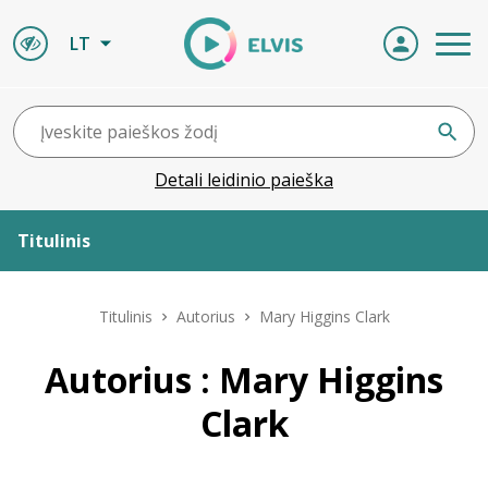
LT
Detali leidinio paieška
Titulinis
Apie ELVIS
Titulinis
Autorius
Mary Higgins Clark
Leidiniai
Autorius : Mary Higgins
Clark
ELVIS atvyksta
Naujienos