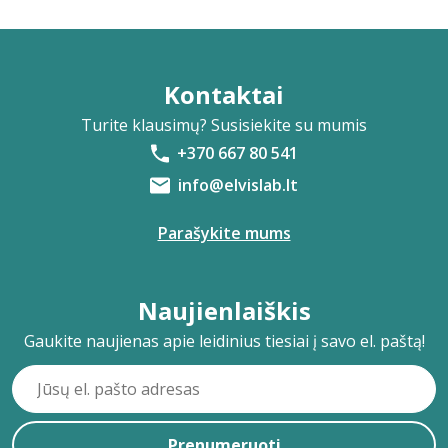
Kontaktai
Turite klausimų? Susisiekite su mumis
+370 667 80 541
info@elvislab.lt
Parašykite mums
Naujienlaiškis
Gaukite naujienas apie leidinius tiesiai į savo el. paštą!
Prenumeruoti