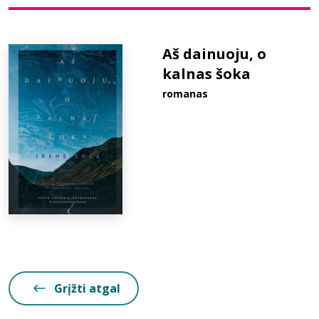
Bibliotekoms
Aš dainuoju, o
kalnas šoka
D.U.K.
romanas
+370 667 80 541
info@elvislab.lt
Grįžti atgal