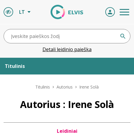
LT
Detali leidinio paieška
Titulinis
Apie ELVIS
Titulinis
Autorius
Irene Solà
Leidiniai
Autorius : Irene Solà
ELVIS atvyksta
Leidiniai
Naujienos