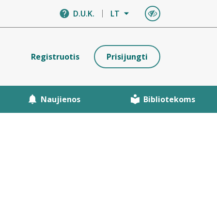
D.U.K.
LT
Registruotis
Prisijungti
Naujienos
Bibliotekoms