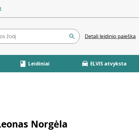
t
Detali leidinio paieška
Leidiniai
ELVIS atvyksta
 Leonas Norgėla