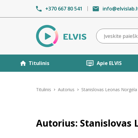
+370 667 80 541
info@elvislab.l
Titulinis
Apie ELVIS
Titulinis
Autorius
Stanislovas Leonas Norgėla
Autorius: Stanislovas