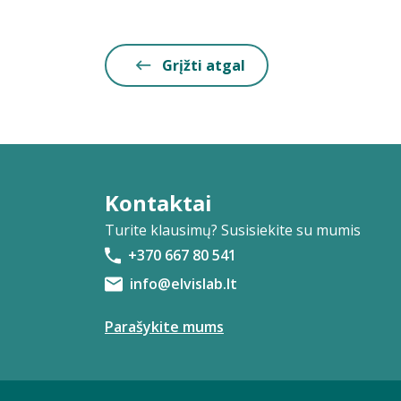
Grįžti atgal
Kontaktai
Turite klausimų? Susisiekite su mumis
+370 667 80 541
info@elvislab.lt
Parašykite mums