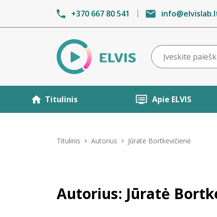
+370 667 80 541
info@elvislab.l
Titulinis
Apie ELVIS
Titulinis
Autorius
Jūratė Bortkevičienė
Autorius: Jūratė Bortk