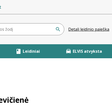
t
Detali leidinio paieška
Leidiniai
ELVIS atvyksta
evičienė