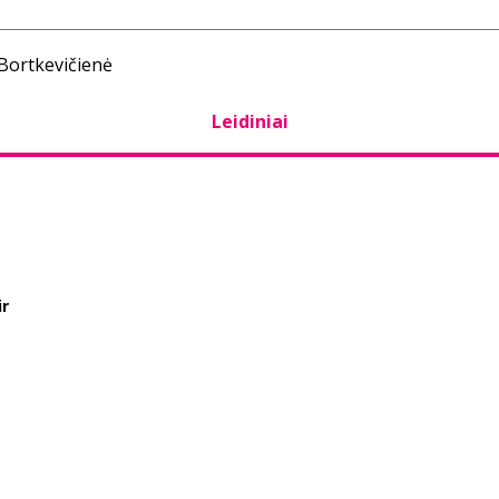
 Bortkevičienė
Leidiniai
ir