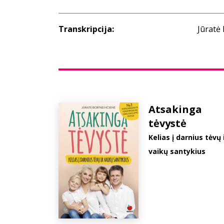
Transkripcija:
Jūratė
Atsakinga
tėvystė
Kelias į darnius tėvų 
vaikų santykius