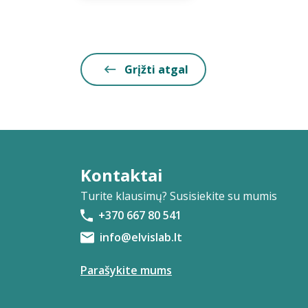
Grįžti atgal
Kontaktai
Turite klausimų? Susisiekite su mumis
+370 667 80 541
info@elvislab.lt
Parašykite mums