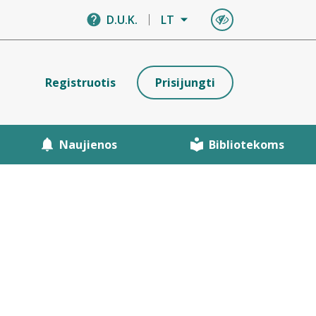
D.U.K.
LT
Registruotis
Prisijungti
Naujienos
Bibliotekoms