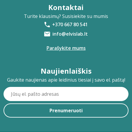
Kontaktai
Turite klausimų? Susisiekite su mumis
+370 667 80 541
info@elvislab.lt
Parašykite mums
Naujienlaiškis
Gaukite naujienas apie leidinius tiesiai į savo el. paštą!
Prenumeruoti