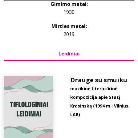
Gimimo metai:
1930
Bibliotekoms
Mirties metai:
D.U.K.
2019
Leidiniai
+370 667 80 541
info@elvislab.lt
Drauge su smuiku
muzikinė-literatūrinė
kompozicija apie Stasį
Krasinską (1994 m.; Vilnius,
LAB)