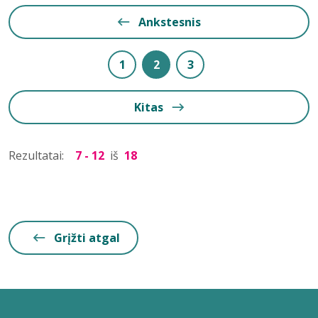
Ankstesnis
1
2
3
Kitas
Rezultatai:
7 - 12
iš
18
Grįžti atgal