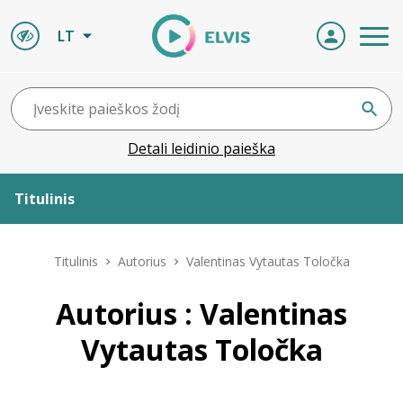
LT
Detali leidinio paieška
Titulinis
Apie ELVIS
Titulinis
Autorius
Valentinas Vytautas Toločka
Leidiniai
Autorius : Valentinas
Vytautas Toločka
ELVIS atvyksta
Naujienos