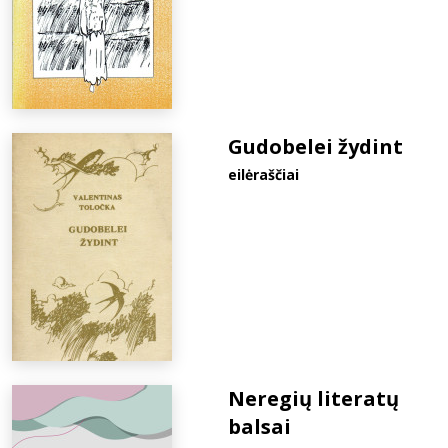
Gudobelei žydint
eilėraščiai
Neregių literatų
balsai