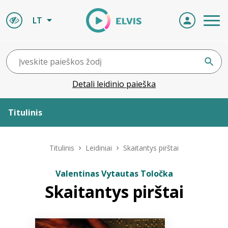
LT
Detali leidinio paieška
Titulinis
Apie ELVIS
Titulinis
Leidiniai
Skaitantys pirštai
Leidiniai
Valentinas Vytautas Toločka
Skaitantys pirštai
ELVIS atvyksta
Naujienos