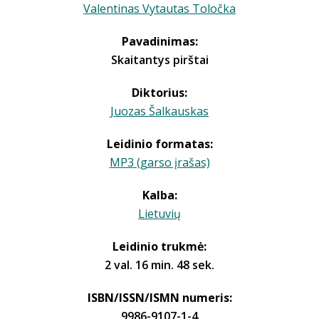
Valentinas Vytautas Toločka
Pavadinimas:
Skaitantys pirštai
Diktorius:
Juozas Šalkauskas
Leidinio formatas:
MP3 (garso įrašas)
Kalba:
Lietuvių
Leidinio trukmė:
2 val. 16 min. 48 sek.
ISBN/ISSN/ISMN numeris:
9986-9107-1-4