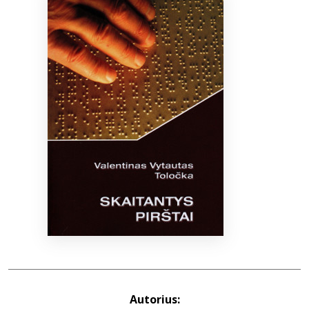
Bibliotekoms
D.U.K.
+370 667 80 541
info@elvislab.lt
Autorius: