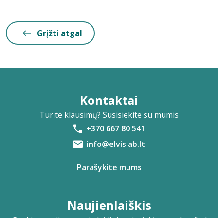
Grįžti atgal
Kontaktai
Turite klausimų? Susisiekite su mumis
+370 667 80 541
info@elvislab.lt
Parašykite mums
Naujienlaiškis