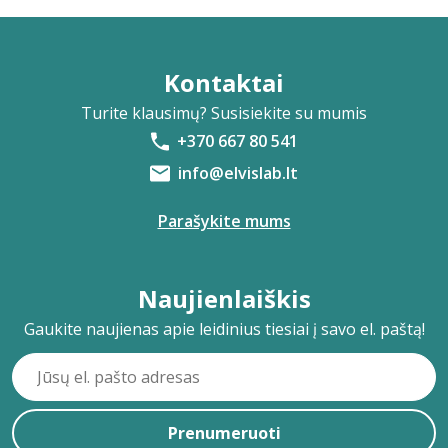
Kontaktai
Turite klausimų? Susisiekite su mumis
+370 667 80 541
info@elvislab.lt
Parašykite mums
Naujienlaiškis
Gaukite naujienas apie leidinius tiesiai į savo el. paštą!
Prenumeruoti