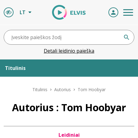
LT
Detali leidinio paieška
Titulinis
Apie ELVIS
Titulinis
Autorius
Tom Hoobyar
Leidiniai
Autorius : Tom Hoobyar
ELVIS atvyksta
Leidiniai
Naujienos