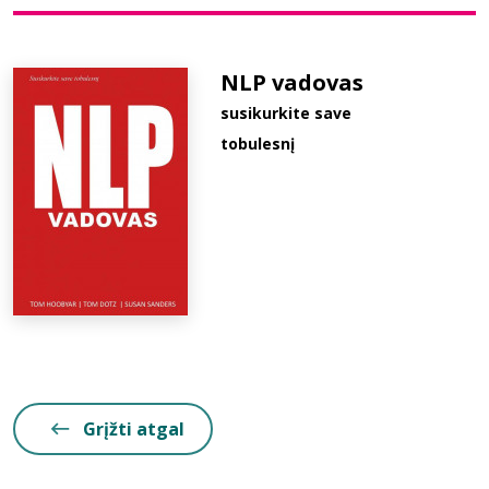
Bibliotekoms
NLP vadovas
susikurkite save
D.U.K.
tobulesnį
+370 667 80 541
info@elvislab.lt
Grįžti atgal