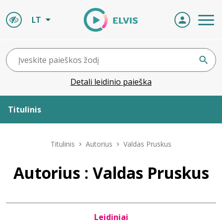
LT
Detali leidinio paieška
Titulinis
Apie ELVIS
Titulinis
Autorius
Valdas Pruskus
Leidiniai
Autorius : Valdas Pruskus
ELVIS atvyksta
Leidiniai
Naujienos