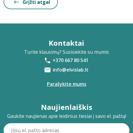
Grįžti atgal
Kontaktai
Turite klausimų? Susisiekite su mumis
+370 667 80 541
info@elvislab.lt
Parašykite mums
Naujienlaiškis
Gaukite naujienas apie leidinius tiesiai į savo el. paštą!