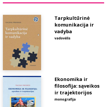
Bibliotekoms
Tarpkultūrinė
komunikacija ir
D.U.K.
vadyba
vadovėlis
+370 667 80 541
info@elvislab.lt
Ekonomika ir
filosofija: sąveikos
ir trajektorijos
monografija