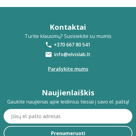
Kontaktai
Turite klausimų? Susisiekite su mumis
+370 667 80 541
info@elvislab.lt
Parašykite mums
Naujienlaiškis
Gaukite naujienas apie leidinius tiesiai į savo el. paštą!
Prenumeruoti