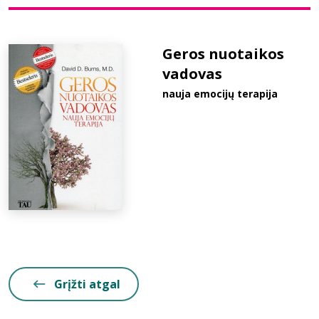
Bibliotekoms
Geros nuotaikos
vadovas
D.U.K.
nauja emocijų terapija
+370 667 80 541
info@elvislab.lt
Grįžti atgal