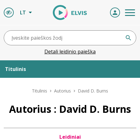
LT
Detali leidinio paieška
Titulinis
Apie ELVIS
Titulinis
Autorius
David D. Burns
Leidiniai
Autorius : David D. Burns
ELVIS atvyksta
Leidiniai
Naujienos