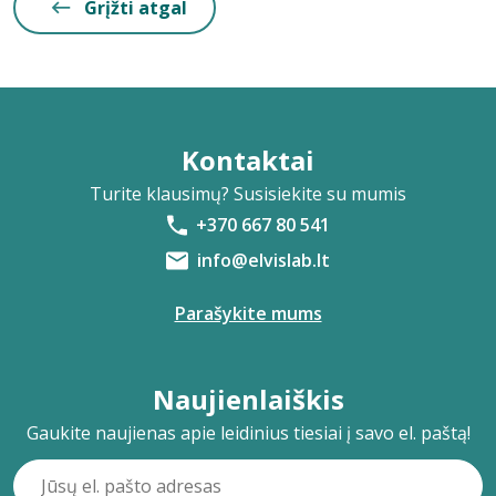
Grįžti atgal
Kontaktai
Turite klausimų? Susisiekite su mumis
+370 667 80 541
info@elvislab.lt
Parašykite mums
Naujienlaiškis
Gaukite naujienas apie leidinius tiesiai į savo el. paštą!