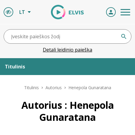
LT
Detali leidinio paieška
Titulinis
Apie ELVIS
Titulinis
Autorius
Henepola Gunaratana
Leidiniai
Autorius : Henepola
Gunaratana
ELVIS atvyksta
Naujienos