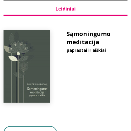
Leidiniai
Bibliotekoms
D.U.K.
Sąmoningumo
meditacija
paprastai ir aiškiai
+370 667 80 541
info@elvislab.lt