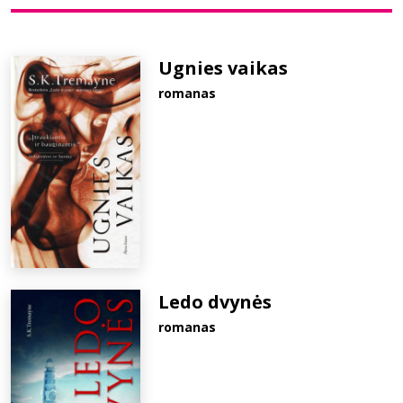
Bibliotekoms
Ugnies vaikas
romanas
D.U.K.
+370 667 80 541
info@elvislab.lt
Ledo dvynės
romanas