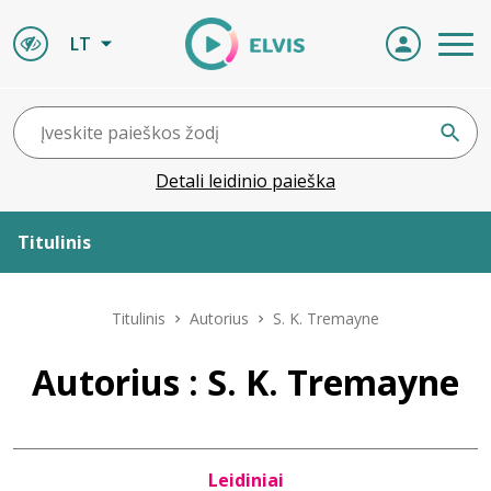
LT
Detali leidinio paieška
Titulinis
Apie ELVIS
Titulinis
Autorius
S. K. Tremayne
Leidiniai
Autorius : S. K. Tremayne
ELVIS atvyksta
Leidiniai
Naujienos