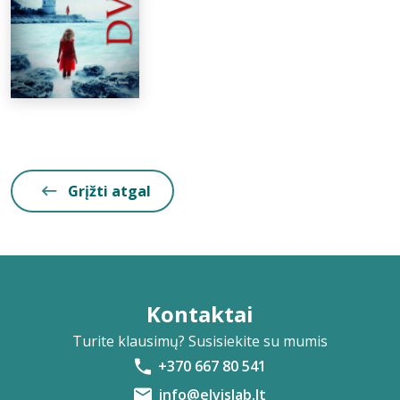
Grįžti atgal
Kontaktai
Turite klausimų? Susisiekite su mumis
+370 667 80 541
info@elvislab.lt