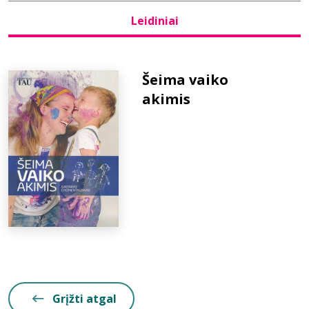
Leidiniai
Bibliotekoms
D.U.K.
Šeima vaiko
akimis
+370 667 80 541
info@elvislab.lt
Grįžti atgal