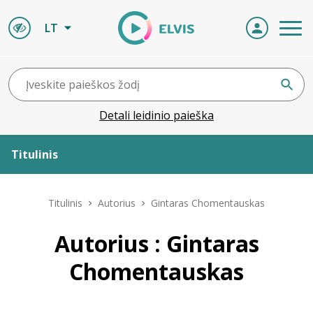
LT
Detali leidinio paieška
Titulinis
Apie ELVIS
Titulinis
Autorius
Gintaras Chomentauskas
Leidiniai
Autorius : Gintaras
Chomentauskas
ELVIS atvyksta
Naujienos