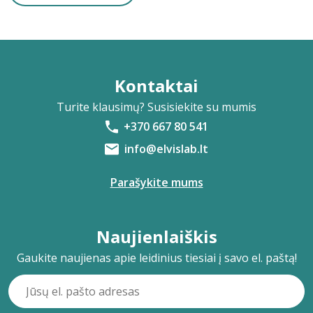
Kontaktai
Turite klausimų? Susisiekite su mumis
+370 667 80 541
info@elvislab.lt
Parašykite mums
Naujienlaiškis
Gaukite naujienas apie leidinius tiesiai į savo el. paštą!