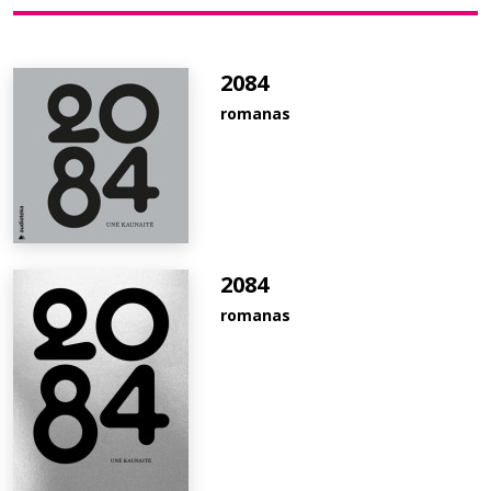
Bibliotekoms
2084
romanas
D.U.K.
+370 667 80 541
info@elvislab.lt
2084
romanas