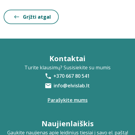
Grįžti atgal
Kontaktai
Turite klausimų? Susisiekite su mumis
+370 667 80 541
info@elvislab.lt
Parašykite mums
Naujienlaiškis
Gaukite naujienas apie leidinius tiesiai į savo el. paštą!