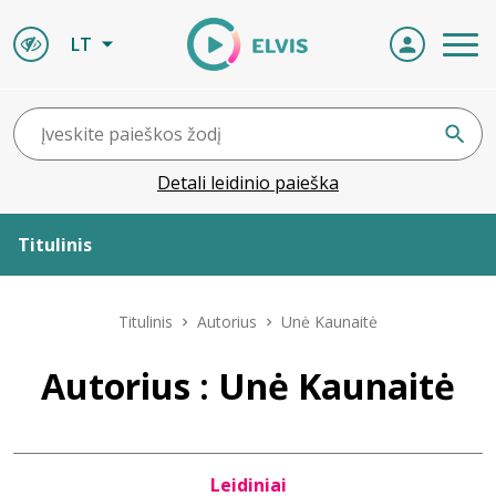
LT
Detali leidinio paieška
Titulinis
Apie ELVIS
Titulinis
Autorius
Unė Kaunaitė
Leidiniai
Autorius : Unė Kaunaitė
ELVIS atvyksta
Leidiniai
Naujienos