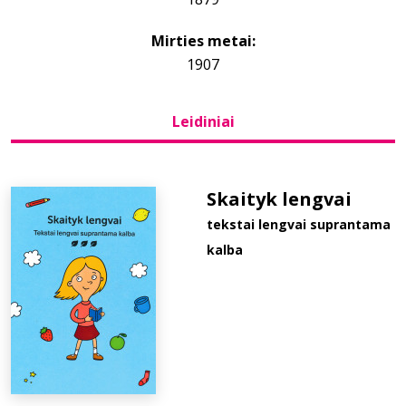
Mirties metai:
Bibliotekoms
1907
D.U.K.
Leidiniai
+370 667 80 541
Skaityk lengvai
info@elvislab.lt
tekstai lengvai suprantama
kalba