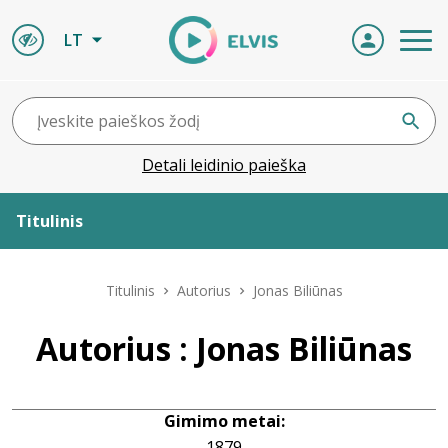
LT
Detali leidinio paieška
Titulinis
Apie ELVIS
Titulinis
Autorius
Jonas Biliūnas
Leidiniai
Autorius : Jonas Biliūnas
ELVIS atvyksta
Gimimo metai:
Naujienos
1879