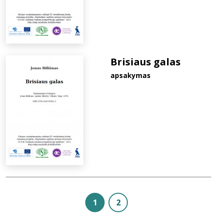
Brisiaus galas
apsakymas
1
2