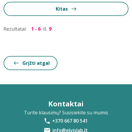
Kitas
Rezultatai:
1 - 6
iš
9
Grįžti atgal
Kontaktai
Turite klausimų? Susisiekite su mumis
+370 667 80 541
info@elvislab.lt