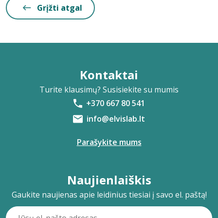
Grįžti atgal
Kontaktai
Turite klausimų? Susisiekite su mumis
+370 667 80 541
info@elvislab.lt
Parašykite mums
Naujienlaiškis
Gaukite naujienas apie leidinius tiesiai į savo el. paštą!