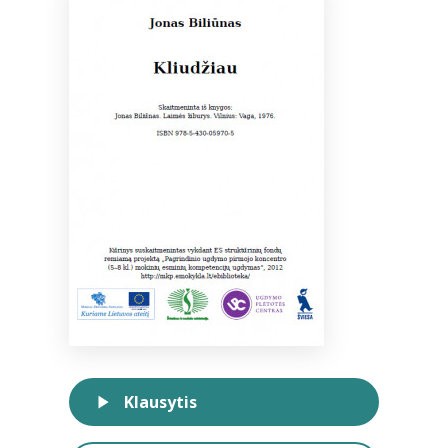
Bibliotekoms
D.U.K.
+370 667 80 541
info@elvislab.lt
Klausytis