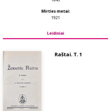
Mirties metai:
Bibliotekoms
1921
D.U.K.
Leidiniai
+370 667 80 541
Raštai. T. 1
info@elvislab.lt