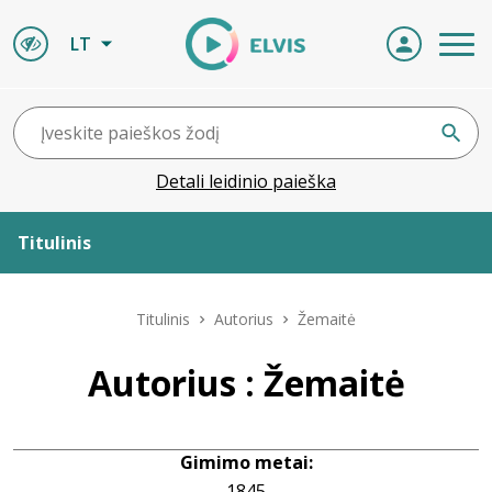
LT
Detali leidinio paieška
Titulinis
Apie ELVIS
Titulinis
Autorius
Žemaitė
Leidiniai
Autorius : Žemaitė
ELVIS atvyksta
Gimimo metai:
Naujienos
1845