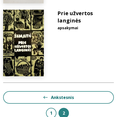
Prie užvertos
langinės
apsakymai
Ankstesnis
1
2