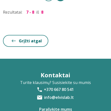
Rezultatai:
7 - 8
iš
8
Grįžti atgal
Kontaktai
Turite klausimų? Susisiekite su mumis
+370 667 80 541
info@elvislab.lt
Parašykite mums