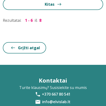
Kitas
Rezultatai:
1 - 6
iš
8
Grįžti atgal
Kontaktai
Turite klausimų? Susisiekite su mumis
+370 667 80 541
info@elvislab.lt