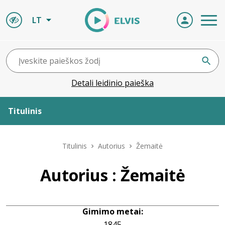
LT
Detali leidinio paieška
Titulinis
Apie ELVIS
Titulinis
Autorius
Žemaitė
Leidiniai
Autorius : Žemaitė
ELVIS atvyksta
Gimimo metai:
Naujienos
1845