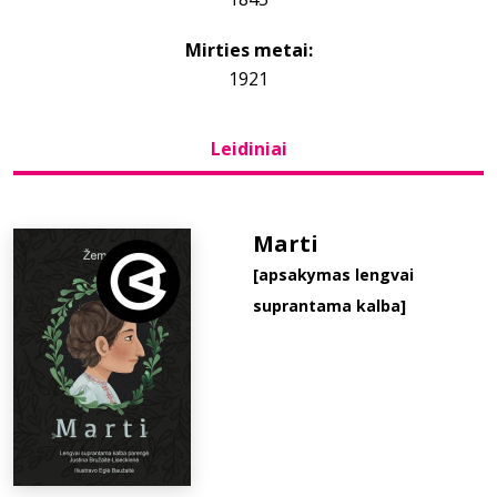
Mirties metai:
Bibliotekoms
1921
D.U.K.
Leidiniai
+370 667 80 541
Marti
info@elvislab.lt
[apsakymas lengvai
suprantama kalba]