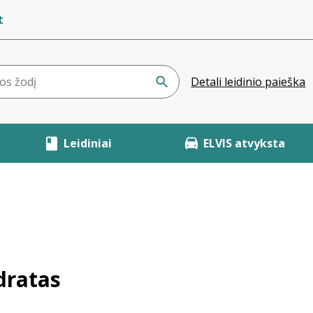
t
Detali leidinio paieška
Leidiniai
ELVIS atvyksta
dratas