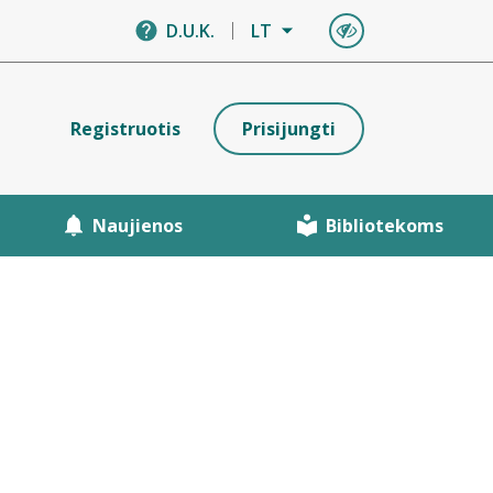
D.U.K.
LT
Registruotis
Prisijungti
Naujienos
Bibliotekoms