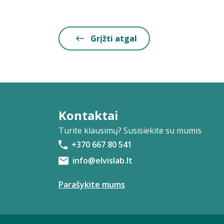
Grįžti atgal
Kontaktai
Turite klausimų? Susisiekite su mumis
+370 667 80 541
info@elvislab.lt
Parašykite mums