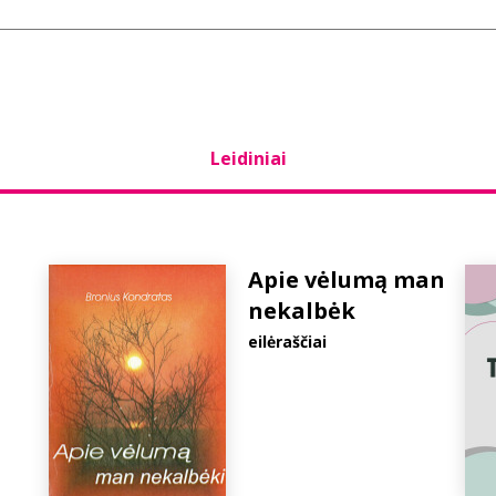
Leidiniai
Apie vėlumą man
nekalbėk
eilėraščiai