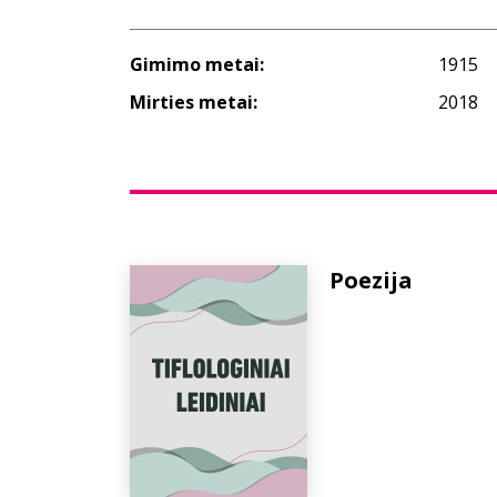
Gimimo metai:
1915
Mirties metai:
2018
Poezija