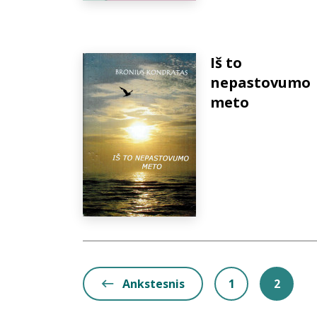
Iš to
nepastovumo
meto
Ankstesnis
1
2