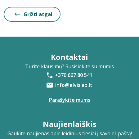
Grįžti atgal
Kontaktai
Turite klausimų? Susisiekite su mumis
+370 667 80 541
info@elvislab.lt
Parašykite mums
Naujienlaiškis
Gaukite naujienas apie leidinius tiesiai į savo el. paštą!