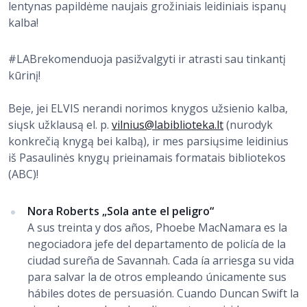
lentynas papildėme naujais grožiniais leidiniais ispanų
kalba!
#LABrekomenduoja pasižvalgyti ir atrasti sau tinkantį
kūrinį!
Beje, jei ELVIS nerandi norimos knygos užsienio kalba,
siųsk užklausą el. p.
vilnius@labiblioteka.lt
(nurodyk
konkrečią knygą bei kalbą), ir mes parsiųsime leidinius
iš Pasaulinės knygų prieinamais formatais bibliotekos
(ABC)!
Nora Roberts „Sola ante el peligro“
A sus treinta y dos años, Phoebe MacNamara es la
negociadora jefe del departamento de policía de la
ciudad sureña de Savannah. Cada ía arriesga su vida
para salvar la de otros empleando únicamente sus
hábiles dotes de persuasión. Cuando Duncan Swift la