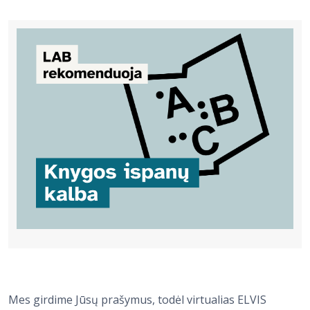
Bibliotekoms
D.U.K.
+370 667 80 541
info@elvislab.lt
Mes girdime Jūsų prašymus, todėl virtualias ELVIS