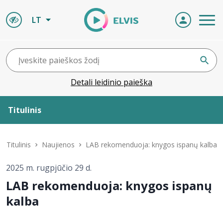
LT
Detali leidinio paieška
Titulinis
Apie ELVIS
Titulinis
Naujienos
LAB rekomenduoja: knygos ispanų kalba
Leidiniai
2025 m. rugpjūčio 29 d.
LAB rekomenduoja: knygos ispanų
ELVIS atvyksta
kalba
Naujienos