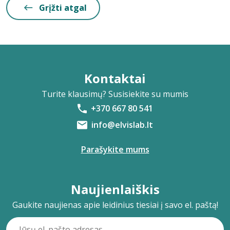
Grįžti atgal
Kontaktai
Turite klausimų? Susisiekite su mumis
+370 667 80 541
info@elvislab.lt
Parašykite mums
Naujienlaiškis
Gaukite naujienas apie leidinius tiesiai į savo el. paštą!