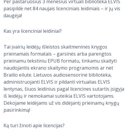
Per pastaruosius 3 mėnesius virtuali biblioteka ELVIS
pasipildė net 84 naujais licenciniais leidiniais – ir jų vis
daugėja!
Kas yra licenciniai leidiniai?
Tai įvairių leidėjų išleistos skaitmeninės knygos
prieinamais formatais – garsinės arba parengtos
prieinamu tekstiniu EPUB formatu, tinkamu skaityti
naudojantis ekrano skaitymo programomis ar net
Brailio eilute. Lietuvos audiosensorinė biblioteka,
administruojanti ELVIS ir pildanti virtualias ELVIS
lentynas, šiuos leidinius pagal licencines sutartis įsigyja
iš leidėjų ir nemokamai suteikia ELVIS vartotojams.
Dėkojame leidėjams už vis didėjantį prieinamų knygų
pasirinkimą!
Ką turi žinoti apie licencijas?