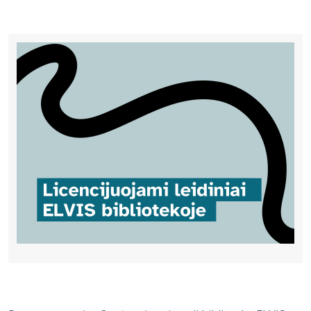
Bibliotekoms
D.U.K.
+370 667 80 541
info@elvislab.lt