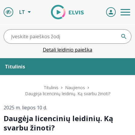
LT
Detali leidinio paieška
Titulinis
Apie ELVIS
Titulinis
Naujienos
Daugėja licencinių leidinių. Ką svarbu žinoti?
Leidiniai
2025 m. liepos 10 d.
Daugėja licencinių leidinių. Ką
ELVIS atvyksta
svarbu žinoti?
Naujienos