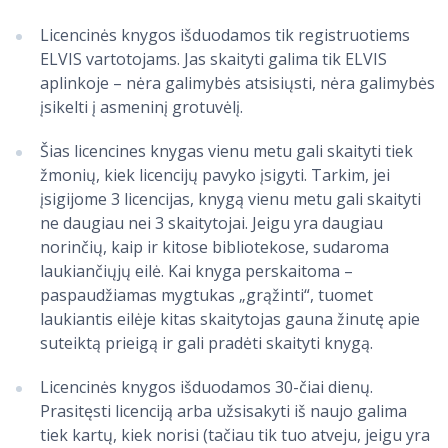
Licencinės knygos išduodamos tik registruotiems
ELVIS vartotojams. Jas skaityti galima tik ELVIS
aplinkoje – nėra galimybės atsisiųsti, nėra galimybės
įsikelti į asmeninį grotuvėlį.
Šias licencines knygas vienu metu gali skaityti tiek
žmonių, kiek licencijų pavyko įsigyti. Tarkim, jei
įsigijome 3 licencijas, knygą vienu metu gali skaityti
ne daugiau nei 3 skaitytojai. Jeigu yra daugiau
norinčių, kaip ir kitose bibliotekose, sudaroma
laukiančiųjų eilė. Kai knyga perskaitoma –
paspaudžiamas mygtukas „grąžinti“, tuomet
laukiantis eilėje kitas skaitytojas gauna žinutę apie
suteiktą prieigą ir gali pradėti skaityti knygą.
Licencinės knygos išduodamos 30-čiai dienų.
Prasitęsti licenciją arba užsisakyti iš naujo galima
tiek kartų, kiek norisi (tačiau tik tuo atveju, jeigu yra