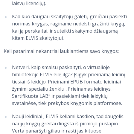
laisvų licencijų).
Kad kuo daugiau skaitytojų galėtų greičiau pasiekti
norimas knygas, raginame nedelsti grąžinti knygą,
kai ją perskaitai, ir suteikti skaitymo džiaugsmą
kitam ELVIS skaitytojui.
Keli patarimai nekantriai laukiantiems savo knygos:
Netveri, kaip smalsu paskaityti, o virtualioje
bibliotekoje ELVIS eilė ilga? Įsigyk prieinamą leidinį
tiesiai iš leidėjo. Prieinami EPUB formato leidiniai
žymimi specialiu ženklu „Prieinamas leidinys.
Sertifikuota LAB“ ir pasiekiami tiek leidyklų
svetainėse, tiek prekybos knygomis platformose.
Nauji leidiniai į ELVIS keliami kasdien, tad daugelis
naujų knygų greitai dingsta iš pirmojo puslapio.
Verta panaršyti giliau ir rasti jas kituose