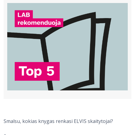
Bibliotekoms
D.U.K.
+370 667 80 541
info@elvislab.lt
Smalsu, kokias knygas renkasi ELVIS skaitytojai?