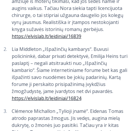
amžiuje iš moterų tikimasi, kad jos sėdės namie ir
augins vaikus. Tačiau Nora siekia tapti licencijuota
chirurge, o tai stipriai užgauna daugelio jos kolegų
vyrų jausmus. Realistiška ir įtampos nestokojanti
knyga sužavės istorinių romanų gerbėjus.
https://elvislab.lt/leidiniai/16839
Lia Middleton „Išpažinčių kambarys“. Buvusi
policininkė, dabar privati detektyvė, Emilija Heins turi
paslaptį – negali atsitraukti nuo „Išpažinčių
kambario“. Šiame internetiniame forume bet kas gali
išpažinti savo nuodėmes be jokių padarinių. Kartą
forume ji perskaito prisipažinimą įvykdžius
žmogžudystę, jame įvardytos net dvi pavardės.
https://elvislab.lt/leidiniai/16824
Clémence Michallon „Tylioji įnamė“. Eidenas Tomas
atrodo paprastas žmogus. Jis vedęs, augina mielą
dukrytę, o žmonės juo pasitiki. Tačiau yra ir kitas