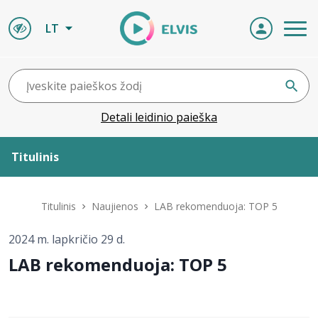
LT
Detali leidinio paieška
Titulinis
Apie ELVIS
Titulinis
Naujienos
LAB rekomenduoja: TOP 5
Leidiniai
2024 m. lapkričio 29 d.
LAB rekomenduoja: TOP 5
ELVIS atvyksta
Naujienos