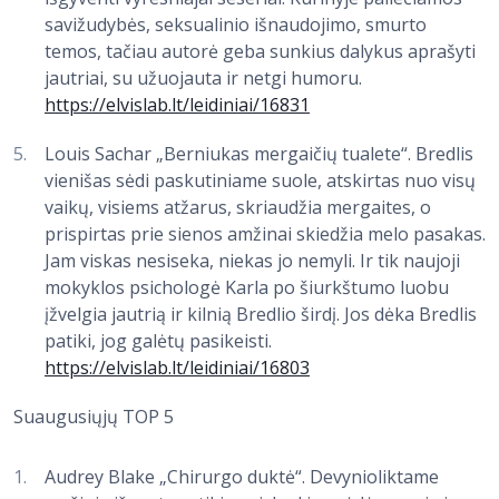
savižudybės, seksualinio išnaudojimo, smurto
temos, tačiau autorė geba sunkius dalykus aprašyti
jautriai, su užuojauta ir netgi humoru.
https://elvislab.lt/leidiniai/16831
Louis Sachar „Berniukas mergaičių tualete“. Bredlis
vienišas sėdi paskutiniame suole, atskirtas nuo visų
vaikų, visiems atžarus, skriaudžia mergaites, o
prispirtas prie sienos amžinai skiedžia melo pasakas.
Jam viskas nesiseka, niekas jo nemyli. Ir tik naujoji
mokyklos psichologė Karla po šiurkštumo luobu
įžvelgia jautrią ir kilnią Bredlio širdį. Jos dėka Bredlis
patiki, jog galėtų pasikeisti.
https://elvislab.lt/leidiniai/16803
Suaugusiųjų TOP 5
Audrey Blake „Chirurgo duktė“. Devynioliktame