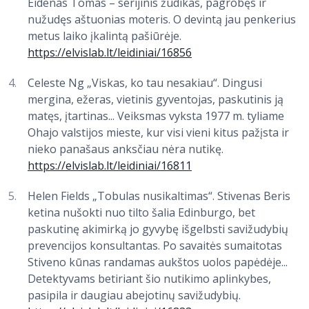
Eidenas Tomas – serijinis žudikas, pagrobęs ir
nužudęs aštuonias moteris. O devintą jau penkerius
metus laiko įkalintą pašiūrėje.
https://elvislab.lt/leidiniai/16856
Celeste‏ Ng „Viskas, ko tau nesakiau“. Dingusi
mergina, ežeras, vietinis gyventojas, paskutinis ją
matęs, įtartinas... Veiksmas vyksta 1977 m. tyliame
Ohajo valstijos mieste, kur visi vieni kitus pažįsta ir
nieko panašaus anksčiau nėra nutikę.
https://elvislab.lt/leidiniai/16811
Helen Fields „Tobulas nusikaltimas“. Stivenas Beris
ketina nušokti nuo tilto šalia Edinburgo, bet
paskutinę akimirką jo gyvybę išgelbsti savižudybių
prevencijos konsultantas. Po savaitės sumaitotas
Stiveno kūnas randamas aukštos uolos papėdėje...
Detektyvams betiriant šio nutikimo aplinkybes,
pasipila ir daugiau abejotinų savižudybių.