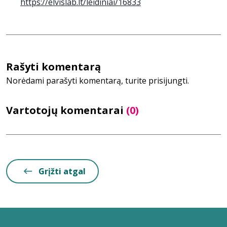
https://elvislab.lt/leidiniai/16833
Rašyti komentarą
Norėdami parašyti komentarą, turite prisijungti.
Vartotojų komentarai
(0)
Grįžti atgal