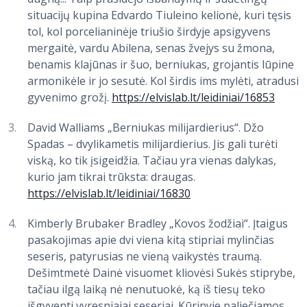
situacijų kupina Edvardo Tiuleino kelionė, kuri tęsis
tol, kol porcelianinėje triušio širdyje apsigyvens
mergaitė, vardu Abilena, senas žvejys su žmona,
benamis klajūnas ir šuo, berniukas, grojantis lūpine
armonikėle ir jo sesutė. Kol širdis ims mylėti, atradusi
gyvenimo grožį.
https://elvislab.lt/leidiniai/16853
David Walliams „Berniukas milijardierius“. Džo
Spadas – dvylikametis milijardierius. Jis gali turėti
viską, ko tik įsigeidžia. Tačiau yra vienas dalykas,
kurio jam tikrai trūksta: draugas.
https://elvislab.lt/leidiniai/16830
Kimberly Brubaker Bradley „Kovos žodžiai“. Įtaigus
pasakojimas apie dvi viena kitą stipriai mylinčias
seseris, patyrusias ne vieną vaikystės traumą.
Dešimtmetė Dainė visuomet kliovėsi Sukės stiprybe,
tačiau ilgą laiką nė nenutuokė, ką iš tiesų teko
išgyventi vyresniajai seseriai. Kūrinyje paliečiamos