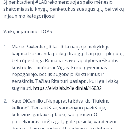
Šį penktadienį #LABrekomenduoja spalio mėnesio
skaitomiausių knygų penketukus suaugusiųjų bei vaikų
ir jaunimo kategorijose!
Vaikų ir jaunimo TOP5
Marie Pavlenko „Rita“. Rita naujoje mokykloje
kaipmat susiranda puikių draugų. Tarp jų – pleputė,
bet rūpestinga Romana, savo tapatybės ieškantis
keistuolis Timūras ir Vigas, kurio gyvenimas
nepagailėjo, bet jis sugebėjo išlikti kilnus ir
geraširdis. Tačiau Rita turi paslaptį, kuri gali viską
sugriauti.
https://elvislab.lt/leidiniai/16832
Kate DiCamillo „Nepaprasta Edvardo Tiuleino
kelionė“. Ten aukštai, vandenyno paviršiuje,
keleivinis garlaivis plaukė sau pirmyn. O
porcelianinis triušis galų gale pasiekė vandenyno
dugną... Taip prasidėjo išbandymų ir sudėtingų