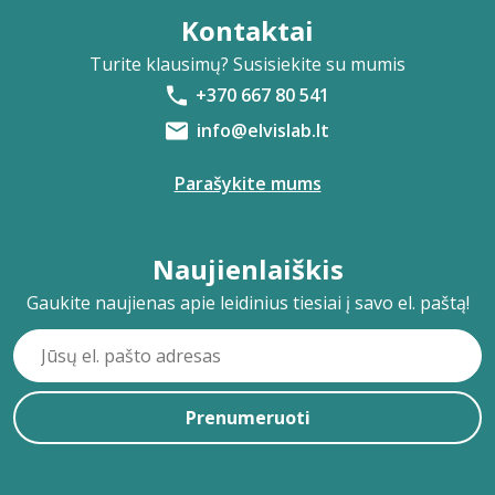
Kontaktai
Turite klausimų? Susisiekite su mumis
+370 667 80 541
info@elvislab.lt
Parašykite mums
Naujienlaiškis
Gaukite naujienas apie leidinius tiesiai į savo el. paštą!
Prenumeruoti