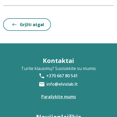
Grįžti atgal
Kontaktai
Turite klausimų? Susisiekite su mumis
+370 667 80 541
info@elvislab.lt
Parašykite mums
Naujienlaiškis