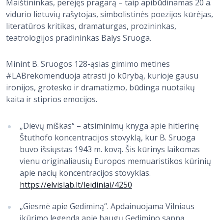
Maištininkas, perėjęs pragarą – taip apibūdinamas 20 a.
vidurio lietuvių rašytojas, simbolistinės poezijos kūrėjas,
literatūros kritikas, dramaturgas, prozininkas,
teatrologijos pradininkas Balys Sruoga.
Minint B. Sruogos 128-ąsias gimimo metines
#LABrekomenduoja atrasti jo kūrybą, kurioje gausu
ironijos, grotesko ir dramatizmo, būdinga nuotaikų
kaita ir stiprios emocijos.
„Dievų miškas“ – atsiminimų knyga apie hitlerinę
Štuthofo koncentracijos stovyklą, kur B. Sruoga
buvo išsiųstas 1943 m. kovą. Šis kūrinys laikomas
vienu originaliausių Europos memuaristikos kūrinių
apie nacių koncentracijos stovyklas.
https://elvislab.lt/leidiniai/4250
„Giesmė apie Gediminą“. Apdainuojama Vilniaus
įkūrimo legenda apie baugų Gedimino sapną,