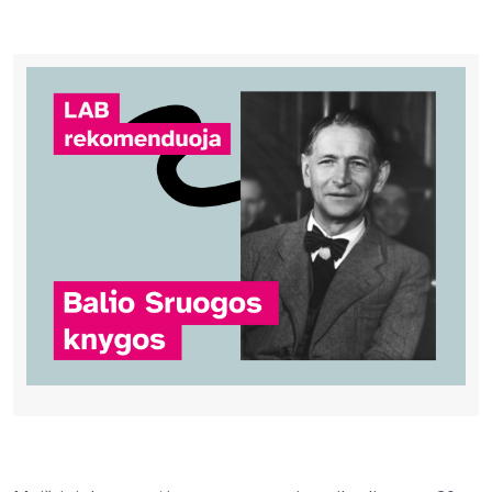
Bibliotekoms
D.U.K.
+370 667 80 541
info@elvislab.lt