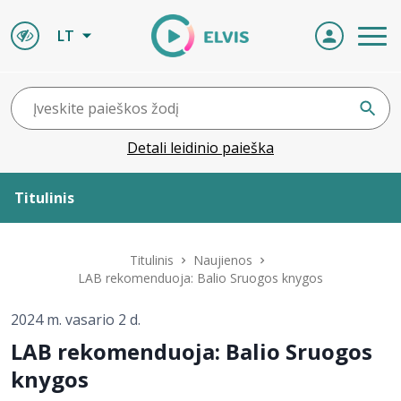
LT
Detali leidinio paieška
Titulinis
Apie ELVIS
Titulinis
Naujienos
LAB rekomenduoja: Balio Sruogos knygos
Leidiniai
2024 m. vasario 2 d.
LAB rekomenduoja: Balio Sruogos
ELVIS atvyksta
knygos
Naujienos