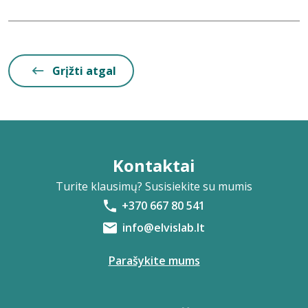
Grįžti atgal
Kontaktai
Turite klausimų? Susisiekite su mumis
+370 667 80 541
info@elvislab.lt
Parašykite mums