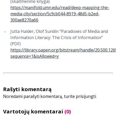
(skaitmeninė knyga)
https://manifold.umn.edu/read/deep-mapping-the-
media-city/section/5c9cb044-8919-48d5-b2ed-
300ae8270a66
Jutta Haider, Olof Sundin “Paradoxes of Media and
Information Literacy: The Crisis of Information”
(PDF)
https://library.oapen.org/bitstream/handle/20.500.1
sequence=1&isAllowed=y
Rašyti komentarą
Norėdami parašyti komentarą, turite prisijungti.
Vartotojų komentarai
(0)