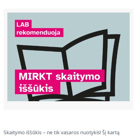
Bibliotekoms
D.U.K.
+370 667 80 541
info@elvislab.lt
Skaitymo iššūkis – ne tik vasaros nuotykis! Šį kartą