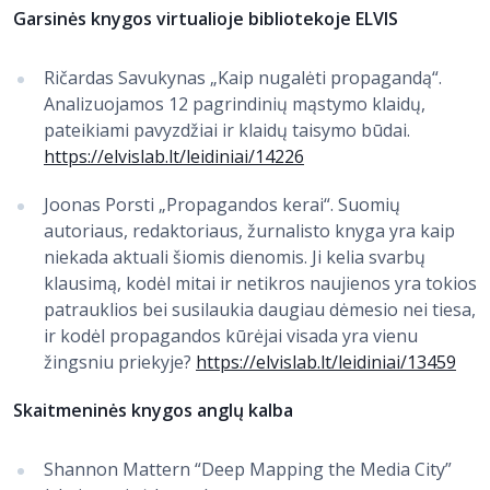
Garsinės knygos virtualioje bibliotekoje ELVIS
Ričardas Savukynas „Kaip nugalėti propagandą“.
Analizuojamos 12 pagrindinių mąstymo klaidų,
pateikiami pavyzdžiai ir klaidų taisymo būdai.
https://elvislab.lt/leidiniai/14226
Joonas Porsti „Propagandos kerai“. Suomių
autoriaus, redaktoriaus, žurnalisto knyga yra kaip
niekada aktuali šiomis dienomis. Ji kelia svarbų
klausimą, kodėl mitai ir netikros naujienos yra tokios
patrauklios bei susilaukia daugiau dėmesio nei tiesa,
ir kodėl propagandos kūrėjai visada yra vienu
žingsniu priekyje?
https://elvislab.lt/leidiniai/13459
Skaitmeninės knygos anglų kalba
Shannon Mattern “Deep Mapping the Media City”