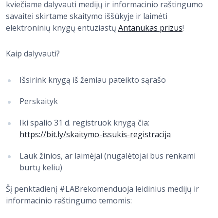
kviečiame dalyvauti medijų ir informacinio raštingumo
savaitei skirtame skaitymo iššūkyje ir laimėti
elektroninių knygų entuziastų
Antanukas prizus
!
Kaip dalyvauti?
Išsirink knygą iš žemiau pateikto sąrašo
Perskaityk
Iki spalio 31 d. registruok knygą čia:
https://bit.ly/skaitymo-issukis-registracija
Lauk žinios, ar laimėjai (nugalėtojai bus renkami
burtų keliu)
Šį penktadienį #LABrekomenduoja leidinius medijų ir
informacinio raštingumo temomis: