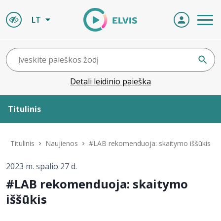
LT
Detali leidinio paieška
Titulinis
Apie ELVIS
Titulinis
Naujienos
#LAB rekomenduoja: skaitymo iššūkis
Leidiniai
2023 m. spalio 27 d.
#LAB rekomenduoja: skaitymo
ELVIS atvyksta
iššūkis
Naujienos