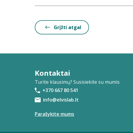
Grįžti atgal
Kontaktai
Turite klausimų? Susisiekite su mumis
+370 667 80 541
info@elvislab.lt
Parašykite mums