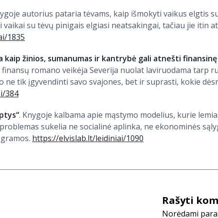
nygoje autorius pataria tėvams, kaip išmokyti vaikus elgtis su
i vaikai su tėvų pinigais elgiasi neatsakingai, tačiau jie itin at
iai/1835
a kaip žinios, sumanumas ir kantrybė gali atnešti finansin
 finansų romano veikėja Severija nuolat laviruodama tarp ru
ne tik įgyvendinti savo svajones, bet ir suprasti, kokie dėsn
ai/384
aptys“
. Knygoje kalbama apie mąstymo modelius, kurie lemi
 problemas sukelia ne socialinė aplinka, ne ekonominės sąly
ogramos.
https://elvislab.lt/leidiniai/1090
Rašyti ko
Norėdami parašy