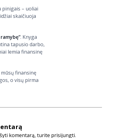
 pinigais – uoliai
idžiai skaičiuoja
ę ramybę“
. Knyga
tina tapusio darbo,
iai lemia finansinę
a mūsų finansinę
gos, o visų pirma
mentarą
ti komentarą, turite prisijungti.