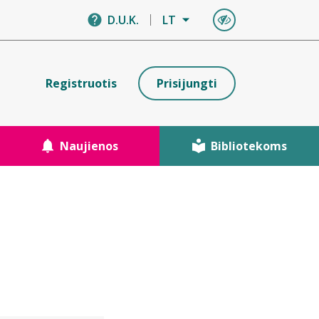
D.U.K.
LT
Registruotis
Prisijungti
Naujienos
Bibliotekoms