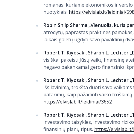
romanas, kuriame ekonomikos ir verslo pa
nuotykiais.
https://elvislab.lt/leidiniai/59
Robin Shilp Sharma „Vienuolis, kuris pa
atrodytų, paprastas praktines pamokas, 
laikais galėtų ugdyti savo pavaldinių dv
Robert T. Kiyosaki, Sharon L. Lechter „D
visiškai pakeisti Jūsų vaikų finansinę ate
negavo pakankamai gero finansinio išp
Robert T. Kiyosaki, Sharon L. Lechter „
išsilavinimą, trokšta duoti savo vaikams
patarimų, kaip pažadinti vaiko troškimą m
https://elvislab.lt/leidiniai/3652
Robert T. Kiyosaki, Sharon L. Lechter 
investavimo taisykles, investavimo rizi
finansinių planų tipus.
https://elvislab.lt