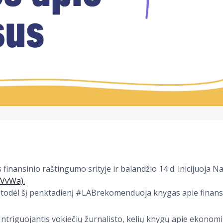
finansinio raštingumo srityje ir balandžio 14 d. inicijuoja N
HVvWa).
, todėl šį penktadienį #LABrekomenduoja knygas apie finans
 Intriguojantis vokiečių žurnalisto, kelių knygų apie ekonom