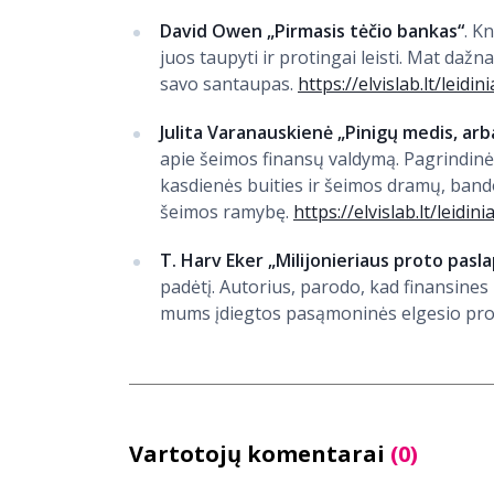
David Owen „Pirmasis tėčio bankas“
. K
juos taupyti ir protingai leisti. Mat dažna
savo santaupas.
https://elvislab.lt/leidin
Julita Varanauskienė „Pinigų medis, arb
apie šeimos finansų valdymą. Pagrindinė
kasdienės buities ir šeimos dramų, bando 
šeimos ramybę.
https://elvislab.lt/leidini
T. Harv Eker „Milijonieriaus proto pasl
padėtį. Autorius, parodo, kad finansines
mums įdiegtos pasąmoninės elgesio pr
Vartotojų komentarai
(0)