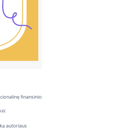
acionalinę finansinio
us:
iką autoriaus