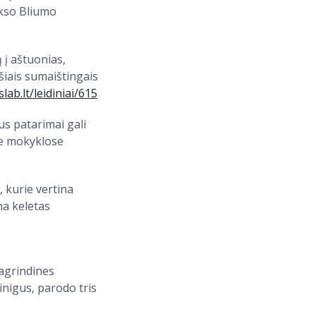
ikso Bliumo
ą į aštuonias,
šiais sumaištingais
slab.lt/leidiniai/615
us patarimai gali
rie mokyklose
, kurie vertina
ma keletas
pagrindines
nigus, parodo tris