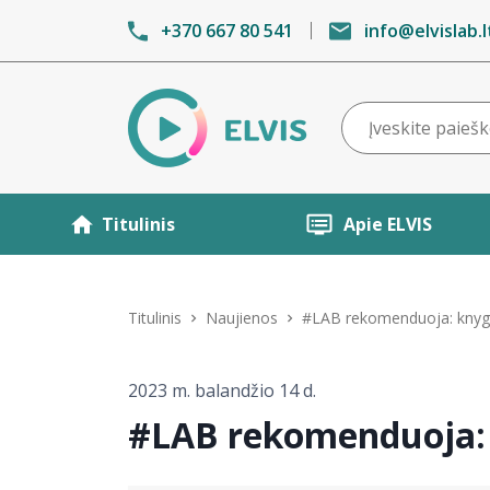
+370 667 80 541
info@elvislab.l
Titulinis
Apie ELVIS
Titulinis
Naujienos
#LAB rekomenduoja: knygo
2023 m. balandžio 14 d.
#LAB rekomenduoja: 