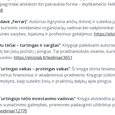
grindai atskleisti itin patrauklia forma – dvylikamečio Fel
88
rdavė „Ferrarį“
. Autorius išgrynina amžių išmintį ir sutelkia j
kuriomis remdamiesi organizacijų vadovai bei vadybininkai 
asines savybes, lojalumą ir profesinius gebėjimus.
https://elvi
u tėčiai – turtingas ir vargšas“
. Knygoje pateikiami autoria
itį bei Jūsų požiūrį į pinigus. Tai pradžiamokslis visiems, ku
rusimo.
https://elvislab.lt/leidiniai/3651
Turtingas vaikas – protingas vaikas“
. Ši knyga skirta tėvams
 tvirtus finansinius ir akademinius pradmenis. Knygoje siūlo
okytis, kaip suteikti žinių ir praktinių dalykų apie pinigus.
„Turtingojo tėčio investavimo vadovas“
. Knyga atskleidžia 
kos sumažinimo galimybes, priemones padauginti uždirbtus pi
/leidiniai/12770