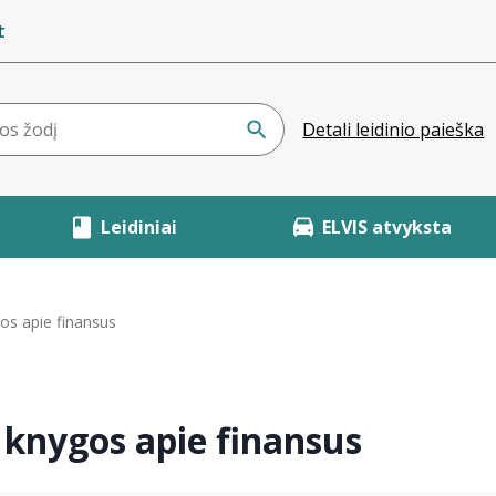
t
Detali leidinio paieška
Leidiniai
ELVIS atvyksta
s apie finansus
knygos apie finansus