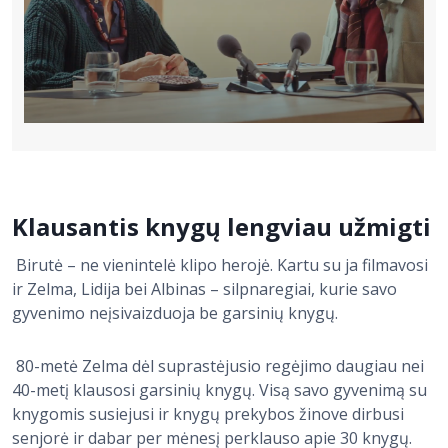
Klausantis knygų lengviau užmigti
Birutė – ne vienintelė klipo herojė. Kartu su ja filmavosi
ir Zelma, Lidija bei Albinas – silpnaregiai, kurie savo
gyvenimo neįsivaizduoja be garsinių knygų.
80-metė Zelma dėl suprastėjusio regėjimo daugiau nei
40-metį klausosi garsinių knygų. Visą savo gyvenimą su
knygomis susiejusi ir knygų prekybos žinove dirbusi
senjorė ir dabar per mėnesį perklauso apie 30 knygų.