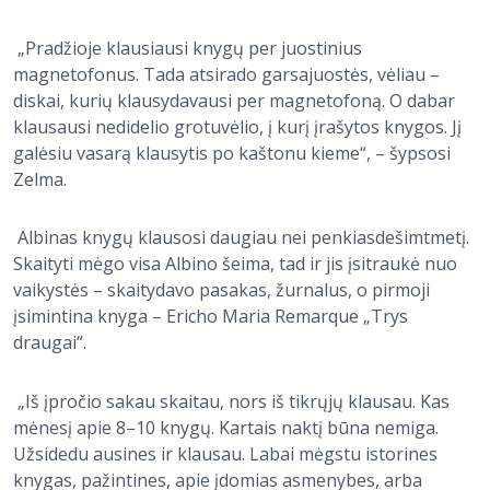
„Pradžioje klausiausi knygų per juostinius
magnetofonus. Tada atsirado garsajuostės, vėliau –
diskai, kurių klausydavausi per magnetofoną. O dabar
klausausi nedidelio grotuvėlio, į kurį įrašytos knygos. Jį
galėsiu vasarą klausytis po kaštonu kieme“, – šypsosi
Zelma.
Albinas knygų klausosi daugiau nei penkiasdešimtmetį.
Skaityti mėgo visa Albino šeima, tad ir jis įsitraukė nuo
vaikystės – skaitydavo pasakas, žurnalus, o pirmoji
įsimintina knyga – Ericho Maria Remarque „Trys
draugai“.
„Iš įpročio sakau skaitau, nors iš tikrųjų klausau. Kas
mėnesį apie 8–10 knygų. Kartais naktį būna nemiga.
Užsidedu ausines ir klausau. Labai mėgstu istorines
knygas, pažintines, apie įdomias asmenybes, arba