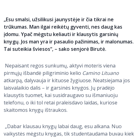
„Esu smalsi, užsilikusi jaunystėje ir čia tikrai ne
trūkumas. Man ilgai reikėtų gyventi, nes daug kas
įdomu. Ypač mėgstu keliauti ir klausytis garsinių
knygų. Jos man yra ir pasaulio pažinimas, ir malonumas.
Tai suteikia šviesos“, –
sako senjorė Birutė.
Nepaisant regos sunkumų, aktyvi moteris viena
pirmųjų išbandė piligriminio kelio
Camino Lituano
atkarpą, dalyvauja ir kituose žygiuose. Neatsiejama jos
laisvalaikio dalis – ir garsinės knygos. Jų pradėjo
klausytis tuomet, kai susidraugavo su išmaniuoju
telefonu, o iki tol retai praleisdavo laidas, kuriose
skaitomos knygų ištraukos.
„Dabar klausau knygų labai daug, esu alkana. Nuo
vaikystės mėgstu knygas, tik studentaudama buvau kiek