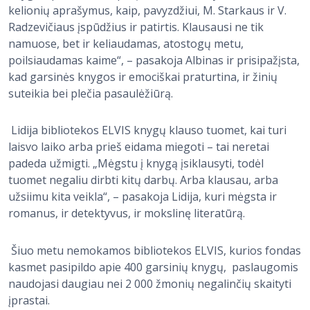
kelionių aprašymus, kaip, pavyzdžiui, M. Starkaus ir V.
Radzevičiaus įspūdžius ir patirtis. Klausausi ne tik
namuose, bet ir keliaudamas, atostogų metu,
poilsiaudamas kaime“, – pasakoja Albinas ir prisipažįsta,
kad garsinės knygos ir emociškai praturtina, ir žinių
suteikia bei plečia pasaulėžiūrą.
Lidija bibliotekos ELVIS knygų klauso tuomet, kai turi
laisvo laiko arba prieš eidama miegoti – tai neretai
padeda užmigti. „Mėgstu į knygą įsiklausyti, todėl
tuomet negaliu dirbti kitų darbų. Arba klausau, arba
užsiimu kita veikla“, – pasakoja Lidija, kuri mėgsta ir
romanus, ir detektyvus, ir mokslinę literatūrą.
Šiuo metu nemokamos bibliotekos ELVIS, kurios fondas
kasmet pasipildo apie 400 garsinių knygų, paslaugomis
naudojasi daugiau nei 2 000 žmonių negalinčių skaityti
įprastai.