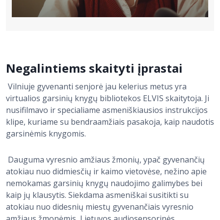
Negalintiems skaityti įprastai
Vilniuje gyvenanti senjorė jau kelerius metus yra
virtualios garsinių knygų bibliotekos ELVIS skaitytoja. Ji
nusifilmavo ir specialiame asmeniškiausios instrukcijos
klipe, kuriame su bendraamžiais pasakoja, kaip naudotis
garsinėmis knygomis.
Dauguma vyresnio amžiaus žmonių, ypač gyvenančių
atokiau nuo didmiesčių ir kaimo vietovėse, nežino apie
nemokamas garsinių knygų naudojimo galimybes bei
kaip jų klausytis. Siekdama asmeniškai susitikti su
atokiau nuo didesnių miestų gyvenančiais vyresnio
amžiaus žmonėmis, Lietuvos audiosensorinės