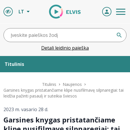
LT
Detali leidinio paieška
Titulinis
Apie ELVIS
Titulinis
Naujienos
Garsines knygas pristatančiame klipe nusifilmavę silpnaregiai: tai
leidžia pažinti pasaulį ir suteikia šviesos
Leidiniai
2023 m. vasario 28 d.
ELVIS atvyksta
Garsines knygas pristatančiame
klipe nusifilmavę silpnaregiai: tai
Naujienos