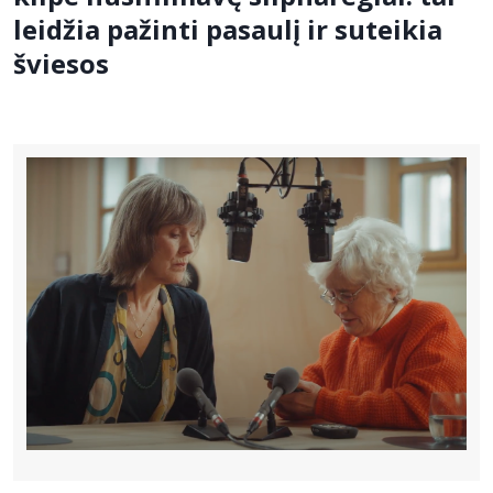
leidžia pažinti pasaulį ir suteikia
šviesos
Bibliotekoms
D.U.K.
+370 667 80 541
info@elvislab.lt