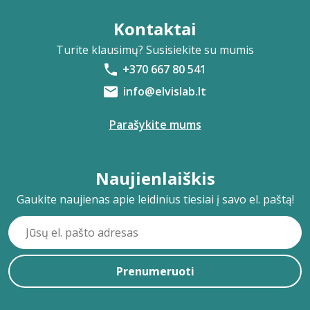
Kontaktai
Turite klausimų? Susisiekite su mumis
+370 667 80 541
info@elvislab.lt
Parašykite mums
Naujienlaiškis
Gaukite naujienas apie leidinius tiesiai į savo el. paštą!
Prenumeruoti