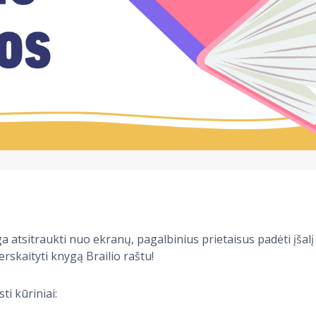
a atsitraukti nuo ekranų, pagalbinius prietaisus padėti įšalį 
skaityti knygą Brailio raštu!
ti kūriniai: