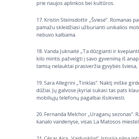
prie naujos aplinkos bei kultūros.
17. Kristin Steinsdottir „Šviesė“. Romanas p
pamažu skleidžiasi užburianti unikalios mot
nebuvo kalbama.
18. Vanda Juknaitė „Ta dūzgianti ir kvepiant
kilo mintis pažvelgti į savo gyvenimą iš ana
tamsą nelauktai prasiveržia gyvybės šviesa
19. Sara Allegrini „Tinklas“. Naktį miške gird
dūžiai. Jų galvose įkyriai sukasi tas pats kla
mobiliųjų telefonų pagalbai išsikviesti.
20. Fernanda Melchor „Uraganų sezonas“. Ra
kanalo vandenyse, visas La Matosos miestelis
21. César Aira „Vaiduokliai“. Istorija pilna i