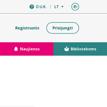
D.U.K.
LT
Registruotis
Prisijungti
Naujienos
Bibliotekoms