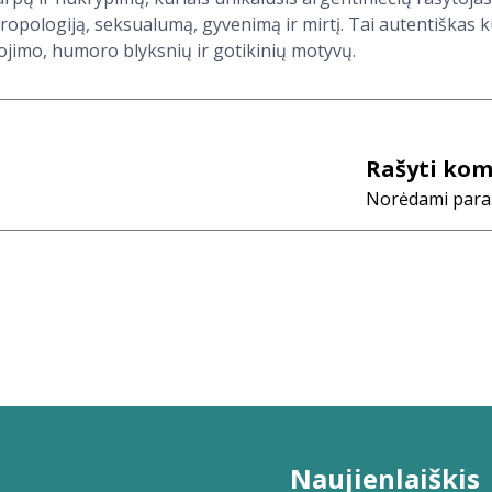
tropologiją, seksualumą, gyvenimą ir mirtį. Tai autentiškas k
jimo, humoro blyksnių ir gotikinių motyvų.
Rašyti ko
Norėdami parašy
Naujienlaiškis