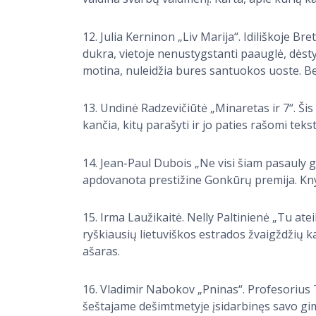
12. Julia Kerninon „Liv Marija“. Idiliškoje 
dukra, vietoje nenustygstanti paauglė, dėstyt
motina, nuleidžia bures santuokos uoste. Bet
13. Undinė Radzevičiūtė „Minaretas ir 7“. Šis r
kančia, kitų parašyti ir jo paties rašomi tekst
14. Jean-Paul Dubois „Ne visi šiam pasauly gy
apdovanota prestižine Gonkūrų premija. Kny
15. Irma Laužikaitė. Nelly Paltinienė „Tu ate
ryškiausių lietuviškos estrados žvaigždžių ka
ašaras.
16. Vladimir Nabokov „Pninas“. Profesorius
šeštajame dešimtmetyje įsidarbinęs savo gim