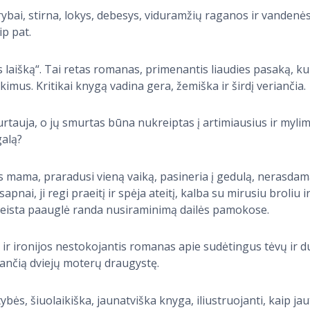
rybai, stirna, lokys, debesys, viduramžių raganos ir vandenės
ip pat.
laišką“. Tai retas romanas, primenantis liaudies pasaką, ku
imus. Kritikai knygą vadina gera, žemiška ir širdį veriančia.
murtauja, o jų smurtas būna nukreiptas į artimiausius ir myl
galą?
os mama, praradusi vieną vaiką, pasineria į gedulą, nerasdam
apnai, ji regi praeitį ir spėja ateitį, kalba su mirusiu broliu 
leista paauglė randa nusiraminimą dailės pamokose.
es ir ironijos nestokojantis romanas apie sudėtingus tėvų ir 
ančią dviejų moterų draugystę.
ybės, šiuolaikiška, jaunatviška knyga, iliustruojanti, kaip ja