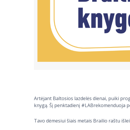
Artėjant Baltosios lazdelės dienai, puiki prog
knygą. Šį penktadienį #LABrekomenduoja per
Tavo dėmesiui šiais metais Brailio raštu išleis