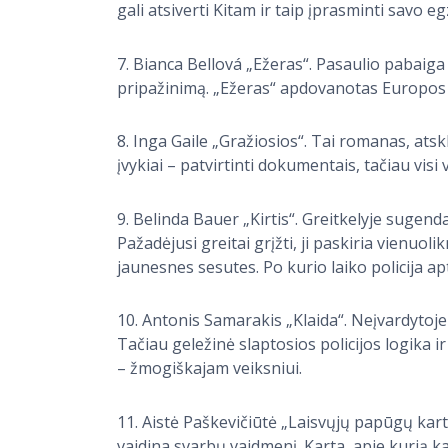
gali atsiverti Kitam ir taip įprasminti savo eg
7. Bianca Bellová „Ežeras“. Pasaulio pabaiga
pripažinimą. „Ežeras“ apdovanotas Europos 
8. Inga Gaile „Gražiosios“. Tai romanas, ats
įvykiai – patvirtinti dokumentais, tačiau visi v
9. Belinda Bauer „Kirtis“. Greitkelyje sugen
Pažadėjusi greitai grįžti, ji paskiria vienuo
jaunesnes sesutes. Po kurio laiko policija a
10. Antonis Samarakis „Klaida“. Neįvardytoj
Tačiau geležinė slaptosios policijos logika i
– žmogiškajam veiksniui.
11. Aistė Paškevičiūtė „Laisvųjų papūgų kart
vaidina svarbų vaidmenį. Karta, apie kurią k