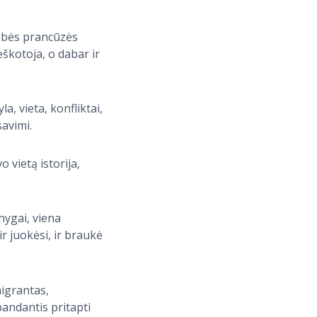
albės prancūzės
eškotoja, o dabar ir
a, vieta, konfliktai,
savimi.
 vietą istorija,
nygai, viena
ir juokėsi, ir braukė
igrantas,
andantis pritapti