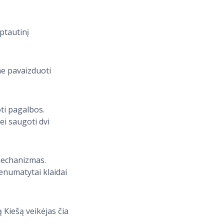
ptautinį
ne pavaizduoti
oti pagalbos.
ei saugoti dvi
 mechanizmas.
nenumatytai klaidai
 Kiešą veikėjas čia