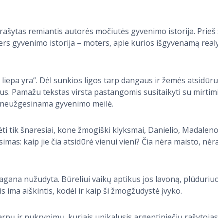
arašytas remiantis autorės močiutės gyvenimo istorija. Prieš 
ers gyvenimo istorija – moters, apie kurios išgyvenamą real
i liepa yra“. Dėl sunkios ligos tarp dangaus ir žemės atsidūr
pus. Pamažu tekstas virsta pastangomis susitaikyti su mirtim
, neužgesinama gyvenimo meilė.
ėti tik šnaresiai, kone žmogiški klyksmai, Danielio, Madalenos 
usimas: kaip jie čia atsidūrė vienui vieni? Čia nėra maisto, nė
gana nužudyta. Būreliui vaikų aptikus jos lavoną, plūduriu
 ima aiškintis, kodėl ir kaip ši žmogžudystė įvyko.
ntarpų ir nukrypimų, kuriais unikalusis argentiniečių rašytojas