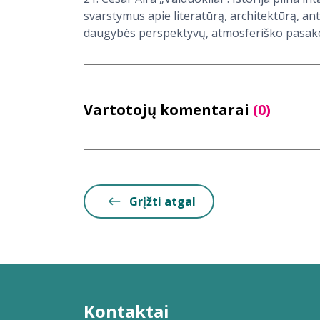
svarstymus apie literatūrą, architektūrą, an
daugybės perspektyvų, atmosferiško pasako
Vartotojų komentarai
(0)
Grįžti atgal
Kontaktai