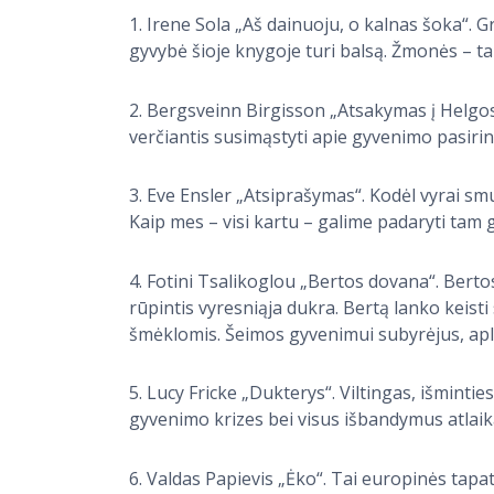
1. Irene Sola „Aš dainuoju, o kalnas šoka“. G
gyvybė šioje knygoje turi balsą. Žmonės – ta
2. Bergsveinn Birgisson „Atsakymas į Helgos 
verčiantis susimąstyti apie gyvenimo pasirink
3. Eve Ensler „Atsiprašymas“. Kodėl vyrai s
Kaip mes – visi kartu – galime padaryti tam 
4. Fotini Tsalikoglou „Bertos dovana“. Bert
rūpintis vyresniąja dukra. Bertą lanko keisti s
šmėklomis. Šeimos gyvenimui subyrėjus, ap
5. Lucy Fricke „Dukterys“. Viltingas, išminti
gyvenimo krizes bei visus išbandymus atlaik
6. Valdas Papievis „Ėko“. Tai europinės tapat