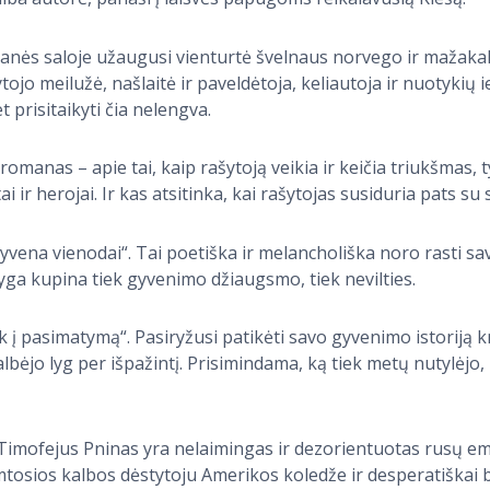
Bretanės saloje užaugusi vienturtė švelnaus norvego ir mažak
ojo meilužė, našlaitė ir paveldėtoja, keliautoja ir nuotykių i
 prisitaikyti čia nelengva.
omanas – apie tai, kaip rašytoją veikia ir keičia triukšmas, tyl
ai ir herojai. Ir kas atsitinka, kai rašytojas susiduria pats su 
vena vienodai“. Tai poetiška ir melancholiška noro rasti savo
ga kupina tiek gyvenimo džiaugsmo, tiek nevilties.
ik į pasimatymą“. Pasiryžusi patikėti savo gyvenimo istoriją k
lbėjo lyg per išpažintį. Prisimindama, ką tiek metų nutylėjo, 
 Timofejus Pninas yra nelaimingas ir dezorientuotas rusų em
tosios kalbos dėstytoju Amerikos koledže ir desperatiškai b