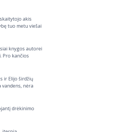
skaitytojo akis
ybę tuo metu viešai
usiai knygos autorei
i. Pro kančios
ir Elijo širdžių
ra vandens, nėra
ojantį drėkinimo
 įterpia