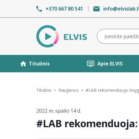
+370 667 80 541
info@elvislab.l
Titulinis
Apie ELVIS
Titulinis
Naujienos
#LAB rekomenduoja: knygo
2022 m. spalio 14 d.
#LAB rekomenduoja: 