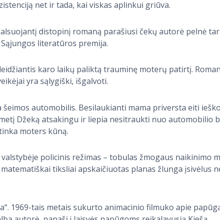
zistenciją net ir tada, kai viskas aplinkui griūva.
 alsuojantį distopinį romaną parašiusi čekų autorė pelnė tar
Sąjungos literatūros premija.
kleidžiantis karo laikų paliktą trauminę moterų patirtį. Roma
eikėjai yra sąlygiški, išgalvoti.
da šeimos automobilis. Besilaukianti mama priversta eiti iešk
likmetį Džeką atsakingu ir liepia nesitraukti nuo automobilio b
ptinka moters kūną.
e valstybėje policinis režimas – tobulas žmogaus naikinimo
r matematiškai tiksliai apskaičiuotas planas žlunga įsivėlus 
a“. 1969-tais metais sukurto animacinio filmuko apie papūgą
alba autorė, panaši į laisvės papūgoms reikalavusią Kiešą.