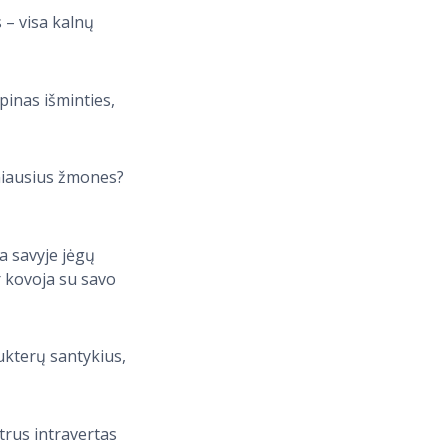
 – visa kalnų
pinas išminties,
imiausius žmones?
a savyje jėgų
ir kovoja su savo
dukterų santykius,
utrus intravertas