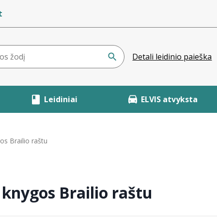
t
Detali leidinio paieška
Leidiniai
ELVIS atvyksta
s Brailio raštu
knygos Brailio raštu