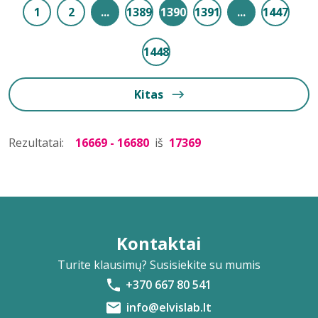
1
2
...
1389
1390
1391
...
1447
1448
Kitas
Rezultatai:
16669 - 16680
iš
17369
Kontaktai
Turite klausimų? Susisiekite su mumis
+370 667 80 541
info@elvislab.lt