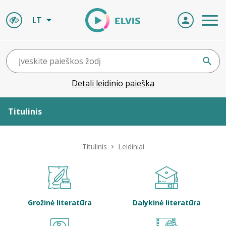
LT
Detali leidinio paieška
Titulinis
Apie ELVIS
Titulinis
Leidiniai
Leidiniai
ELVIS atvyksta
Grožinė literatūra
Dalykinė literatūra
Naujienos