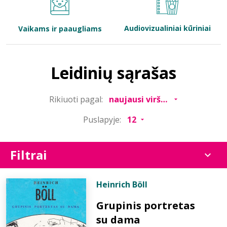
Bibliotekoms
Audiovizualiniai kūriniai
Vaikams ir paaugliams
D.U.K.
Leidinių sąrašas
+370 667 80 541
Rikiuoti pagal:
info@elvislab.lt
Puslapyje:
Filtrai
Heinrich Böll
Grupinis portretas
su dama