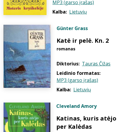
MP3 (garso įrašas)
Kalba:
Lietuvių
Günter Grass
Katė ir pelė. Kn. 2
romanas
Diktorius:
Tauras Čižas
Leidinio formatas:
MP3 (garso įrašas)
Kalba:
Lietuvių
Cleveland Amory
Katinas, kuris atėjo
per Kalėdas