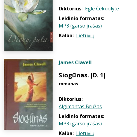
Diktorius:
Eglė Čekuolytė
Leidinio formatas:
MP3 (garso įrašas)
Kalba:
Lietuvių
James Clavell
Siogūnas. [D. 1]
romanas
Diktorius:
Algimantas Bružas
Leidinio formatas:
MP3 (garso įrašas)
Kalba:
Lietuvių