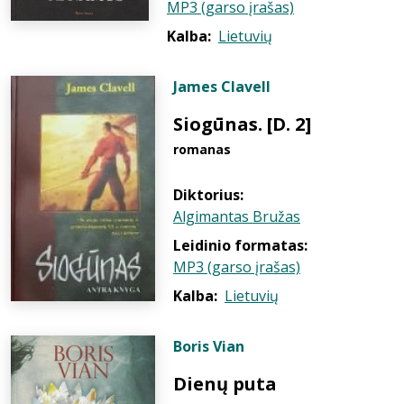
MP3 (garso įrašas)
Kalba:
Lietuvių
James Clavell
Siogūnas. [D. 2]
romanas
Diktorius:
Algimantas Bružas
Leidinio formatas:
MP3 (garso įrašas)
Kalba:
Lietuvių
Boris Vian
Dienų puta