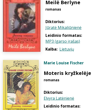
Meilė Berlyne
romanas
Diktorius:
Jūratė Mikaliūnienė
Leidinio formatas:
MP3 (garso įrašas)
Kalba:
Lietuvių
Marie Louise Fischer
Moteris kryžkelėje
romanas
Diktorius:
Elvyra Latėnienė
Leidinio formatas: