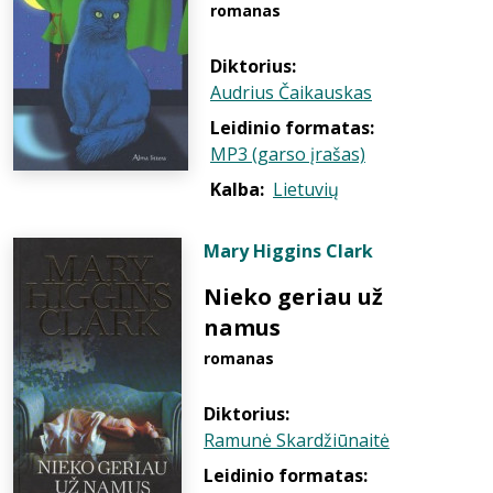
romanas
Diktorius:
Audrius Čaikauskas
Leidinio formatas:
MP3 (garso įrašas)
Kalba:
Lietuvių
Mary Higgins Clark
Nieko geriau už
namus
romanas
Diktorius:
Ramunė Skardžiūnaitė
Leidinio formatas: