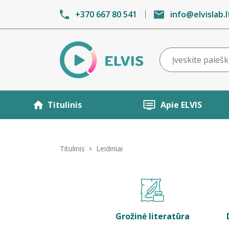
+370 667 80 541
info@elvislab.l
Titulinis
Apie ELVIS
Titulinis
Leidiniai
Grožinė literatūra