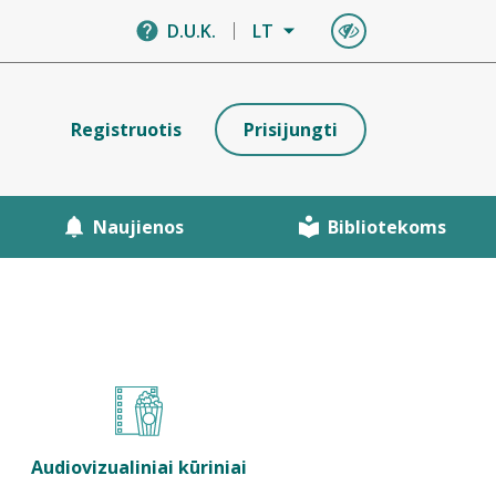
D.U.K.
LT
Registruotis
Prisijungti
Naujienos
Bibliotekoms
Audiovizualiniai kūriniai