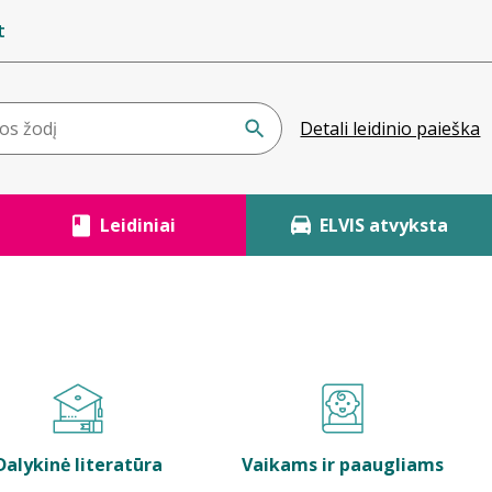
t
Detali leidinio paieška
Leidiniai
ELVIS atvyksta
Dalykinė literatūra
Vaikams ir paaugliams