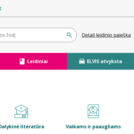
t
Detali leidinio paieška
Leidiniai
ELVIS atvyksta
Dalykinė literatūra
Vaikams ir paaugliams