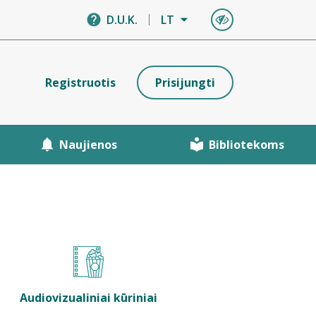
D.U.K.
LT
Registruotis
Prisijungti
Naujienos
Bibliotekoms
Audiovizualiniai kūriniai