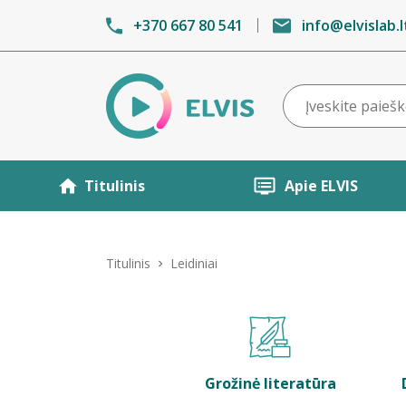
+370 667 80 541
info@elvislab.l
Titulinis
Apie ELVIS
Titulinis
Leidiniai
Grožinė literatūra