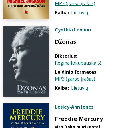
MP3 (garso įrašas)
Kalba:
Lietuvių
Cynthia Lennon
Džonas
Diktorius:
Regina Jokubauskaitė
Leidinio formatas:
MP3 (garso įrašas)
Kalba:
Lietuvių
Lesley-Ann Jones
Freddie Mercury
visa [roko muzikanto]