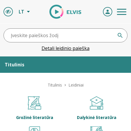
LT
Detali leidinio paieška
Titulinis
Apie ELVIS
Titulinis
Leidiniai
Leidiniai
ELVIS atvyksta
Grožinė literatūra
Dalykinė literatūra
Naujienos