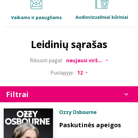
Bibliotekoms
Audiovizualiniai kūriniai
Vaikams ir paaugliams
D.U.K.
Leidinių sąrašas
+370 667 80 541
Rikiuoti pagal:
info@elvislab.lt
Puslapyje:
Filtrai
Ozzy Osbourne
Paskutinės apeigos