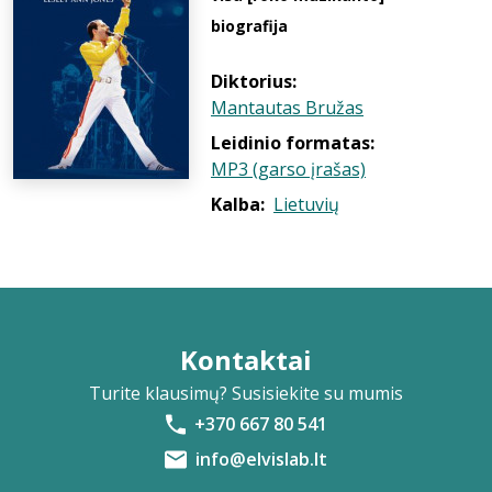
biografija
Diktorius:
Mantautas Bružas
Leidinio formatas:
MP3 (garso įrašas)
Kalba:
Lietuvių
Kontaktai
Turite klausimų? Susisiekite su mumis
+370 667 80 541
info@elvislab.lt