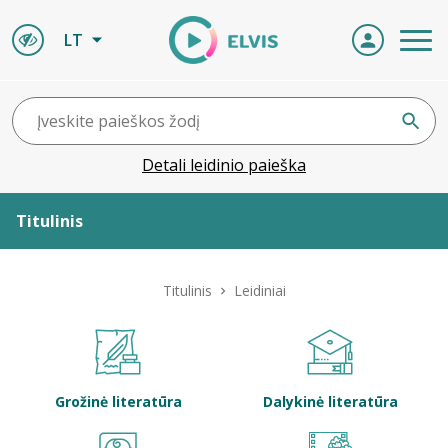
LT
Detali leidinio paieška
Titulinis
Apie ELVIS
Titulinis
Leidiniai
Leidiniai
ELVIS atvyksta
Grožinė literatūra
Dalykinė literatūra
Naujienos