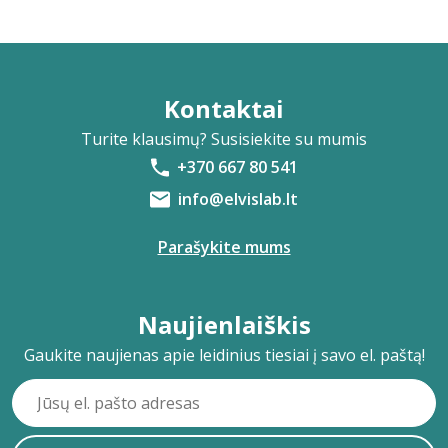
Kontaktai
Turite klausimų? Susisiekite su mumis
+370 667 80 541
info@elvislab.lt
Parašykite mums
Naujienlaiškis
Gaukite naujienas apie leidinius tiesiai į savo el. paštą!