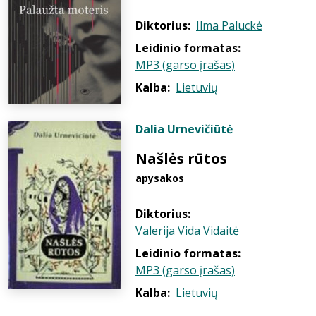
Diktorius:
Ilma Paluckė
Leidinio formatas:
MP3 (garso įrašas)
Kalba:
Lietuvių
Dalia Urnevičiūtė
Našlės rūtos
apysakos
Diktorius:
Valerija Vida Vidaitė
Leidinio formatas:
MP3 (garso įrašas)
Kalba:
Lietuvių