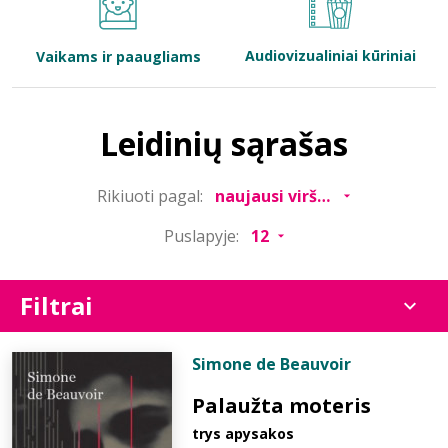
Bibliotekoms
Audiovizualiniai kūriniai
Vaikams ir paaugliams
D.U.K.
Leidinių sąrašas
+370 667 80 541
Rikiuoti pagal:
info@elvislab.lt
Puslapyje:
Filtrai
Simone de Beauvoir
Palaužta moteris
trys apysakos