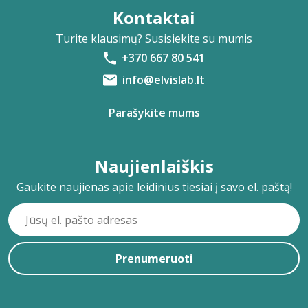
Kontaktai
Turite klausimų? Susisiekite su mumis
+370 667 80 541
info@elvislab.lt
Parašykite mums
Naujienlaiškis
Gaukite naujienas apie leidinius tiesiai į savo el. paštą!
Prenumeruoti