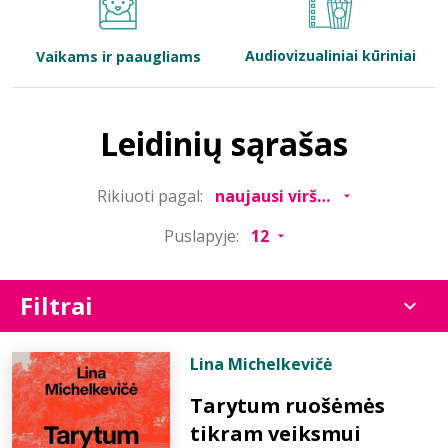
Bibliotekoms
Audiovizualiniai kūriniai
Vaikams ir paaugliams
D.U.K.
Leidinių sąrašas
+370 667 80 541
Rikiuoti pagal:
info@elvislab.lt
Puslapyje:
Filtrai
Lina Michelkevičė
Tarytum ruošėmės
tikram veiksmui