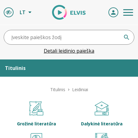
LT
Detali leidinio paieška
Titulinis
Apie ELVIS
Titulinis
Leidiniai
Leidiniai
ELVIS atvyksta
Grožinė literatūra
Dalykinė literatūra
Naujienos