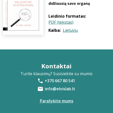
didžiausią savo organą
Leidinio formatas:
PDF (tekstas)
Kalba:
Lietuvių
Kontaktai
Turite klausimų? Susisiekite su mumis
+370 667 80 541
info@elvislab.lt
Parašykite mums