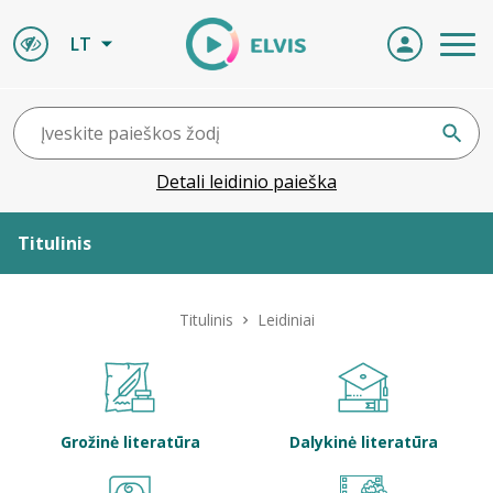
LT
Detali leidinio paieška
Titulinis
Apie ELVIS
Titulinis
Leidiniai
Leidiniai
ELVIS atvyksta
Grožinė literatūra
Dalykinė literatūra
Naujienos