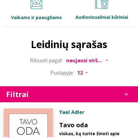
Bibliotekoms
Audiovizualiniai kūriniai
Vaikams ir paaugliams
D.U.K.
Leidinių sąrašas
+370 667 80 541
Rikiuoti pagal:
info@elvislab.lt
Puslapyje:
Filtrai
Yael Adler
Tavo oda
viskas, ką turite žinoti apie