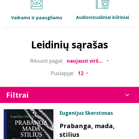
Bibliotekoms
Audiovizualiniai kūriniai
Vaikams ir paaugliams
D.U.K.
Leidinių sąrašas
+370 667 80 541
Rikiuoti pagal:
info@elvislab.lt
Puslapyje:
Filtrai
Eugenijus Skerstonas
Prabanga, mada,
stilius