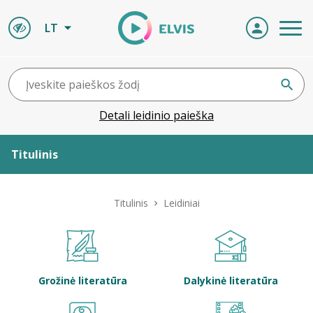
LT
Detali leidinio paieška
Titulinis
Apie ELVIS
Titulinis
Leidiniai
Leidiniai
ELVIS atvyksta
Grožinė literatūra
Dalykinė literatūra
Naujienos