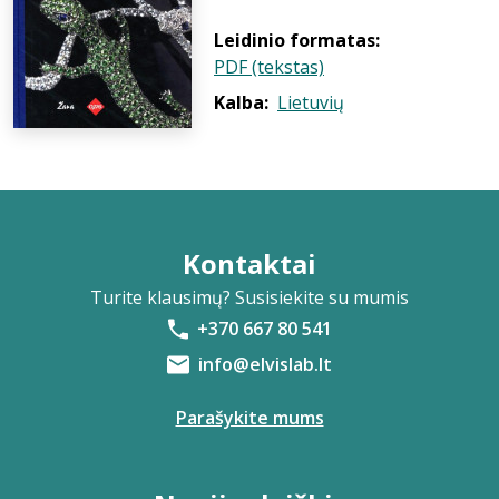
Leidinio formatas:
PDF (tekstas)
Kalba:
Lietuvių
Kontaktai
Turite klausimų? Susisiekite su mumis
+370 667 80 541
info@elvislab.lt
Parašykite mums