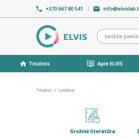
+370 667 80 541
info@elvislab.l
Titulinis
Apie ELVIS
Titulinis
Leidiniai
Grožinė literatūra