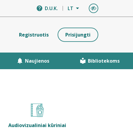
D.U.K.
LT
Registruotis
Prisijungti
Naujienos
Bibliotekoms
Audiovizualiniai kūriniai