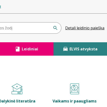
t
Detali leidinio paieška
Leidiniai
ELVIS atvyksta
Dalykinė literatūra
Vaikams ir paaugliams