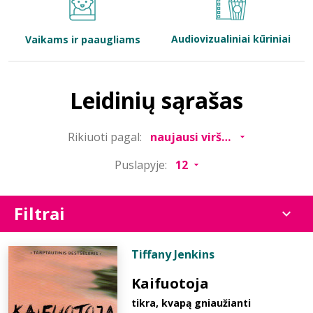
Bibliotekoms
Audiovizualiniai kūriniai
Vaikams ir paaugliams
D.U.K.
Leidinių sąrašas
+370 667 80 541
Rikiuoti pagal:
info@elvislab.lt
Puslapyje:
Filtrai
Tiffany Jenkins
Kaifuotoja
tikra, kvapą gniaužianti