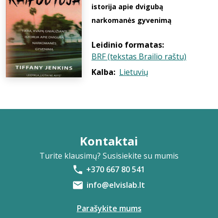
istorija apie dvigubą
narkomanės gyvenimą
Leidinio formatas:
BRF (tekstas Brailio raštu)
Kalba:
Lietuvių
Kontaktai
Turite klausimų? Susisiekite su mumis
+370 667 80 541
info@elvislab.lt
Parašykite mums