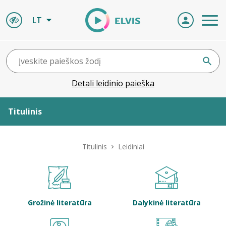
LT
Detali leidinio paieška
Titulinis
Apie ELVIS
Titulinis
Leidiniai
Leidiniai
ELVIS atvyksta
Grožinė literatūra
Dalykinė literatūra
Naujienos