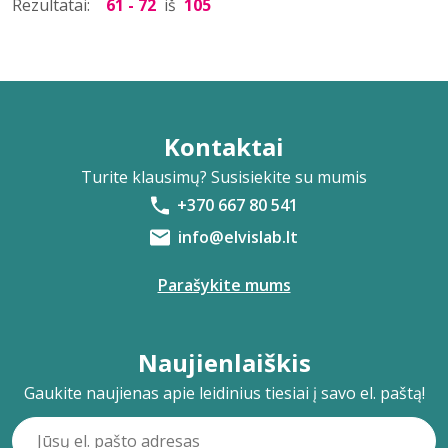
Rezultatai:
61 - 72
iš
105
Kontaktai
Turite klausimų? Susisiekite su mumis
+370 667 80 541
info@elvislab.lt
Parašykite mums
Naujienlaiškis
Gaukite naujienas apie leidinius tiesiai į savo el. paštą!