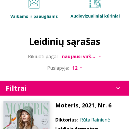
Bibliotekoms
Audiovizualiniai kūriniai
Vaikams ir paaugliams
D.U.K.
Leidinių sąrašas
+370 667 80 541
Rikiuoti pagal:
info@elvislab.lt
Puslapyje:
Filtrai
Moteris, 2021, Nr. 6
Diktorius:
Rūta Rainienė