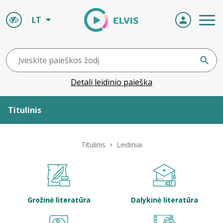
LT
Detali leidinio paieška
Titulinis
Apie ELVIS
Titulinis
Leidiniai
Leidiniai
ELVIS atvyksta
Grožinė literatūra
Dalykinė literatūra
Naujienos