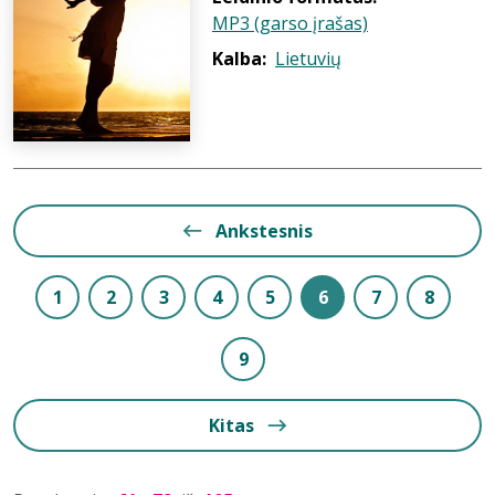
MP3 (garso įrašas)
Kalba:
Lietuvių
Ankstesnis
1
2
3
4
5
6
7
8
9
Kitas