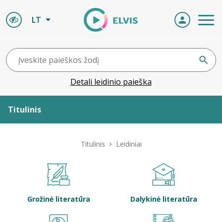
LT
Detali leidinio paieška
Titulinis
Apie ELVIS
Titulinis
Leidiniai
Leidiniai
ELVIS atvyksta
Grožinė literatūra
Dalykinė literatūra
Naujienos