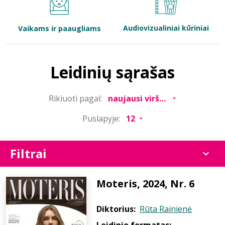
Bibliotekoms
Audiovizualiniai kūriniai
Vaikams ir paaugliams
D.U.K.
Leidinių sąrašas
+370 667 80 541
Rikiuoti pagal:
info@elvislab.lt
Puslapyje:
Filtrai
Moteris, 2024, Nr. 6
Diktorius:
Rūta Rainienė