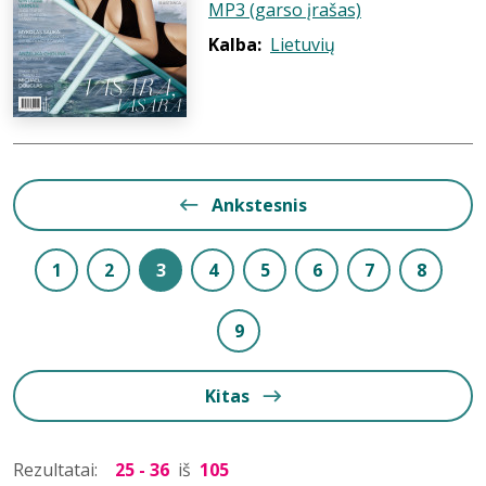
MP3 (garso įrašas)
Kalba:
Lietuvių
Ankstesnis
1
2
3
4
5
6
7
8
9
Kitas
Rezultatai:
25 - 36
iš
105