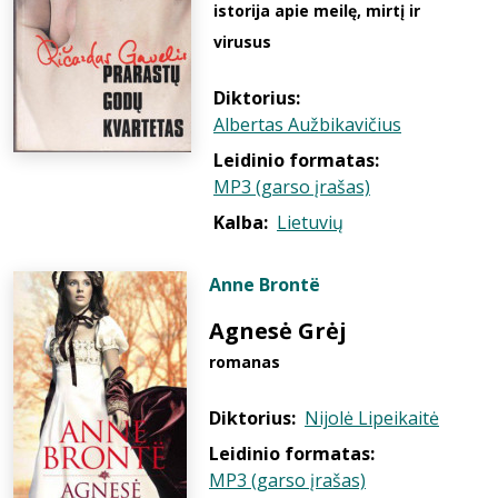
istorija apie meilę, mirtį ir
virusus
Diktorius:
Albertas Aužbikavičius
Leidinio formatas:
MP3 (garso įrašas)
Kalba:
Lietuvių
Anne Brontë
Agnesė Grėj
romanas
Diktorius:
Nijolė Lipeikaitė
Leidinio formatas:
MP3 (garso įrašas)