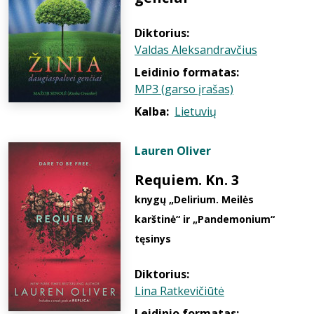
Diktorius:
Valdas Aleksandravčius
Leidinio formatas:
MP3 (garso įrašas)
Kalba:
Lietuvių
Lauren Oliver
Requiem. Kn. 3
knygų „Delirium. Meilės
karštinė“ ir „Pandemonium“
tęsinys
Diktorius:
Lina Ratkevičiūtė
Leidinio formatas: