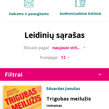
Bibliotekoms
Audiovizualiniai kūriniai
Vaikams ir paaugliams
D.U.K.
Leidinių sąrašas
+370 667 80 541
Rikiuoti pagal:
info@elvislab.lt
Puslapyje:
Filtrai
Eduardas Jonušas
Trigubas meilužis
romanas