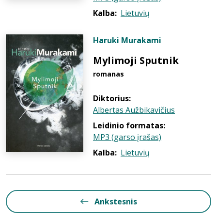
Kalba:
Lietuvių
Haruki Murakami
Mylimoji Sputnik
romanas
Diktorius:
Albertas Aužbikavičius
Leidinio formatas:
MP3 (garso įrašas)
Kalba:
Lietuvių
Ankstesnis