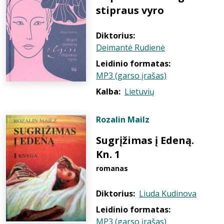
stipraus vyro
Diktorius:
Deimantė Rudienė
Leidinio formatas:
MP3 (garso įrašas)
Kalba:
Lietuvių
Rozalin Mailz
Sugrįžimas į Edeną.
Kn. 1
romanas
Diktorius:
Liuda Kudinova
Leidinio formatas:
MP3 (garso įrašas)