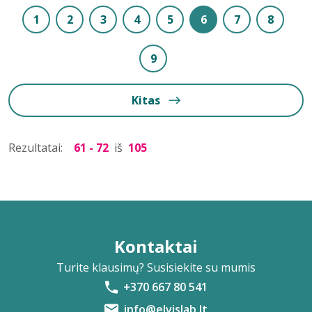
1
2
3
4
5
6
7
8
9
Kitas
Rezultatai:
61 - 72
iš
105
Kontaktai
Turite klausimų? Susisiekite su mumis
+370 667 80 541
info@elvislab.lt