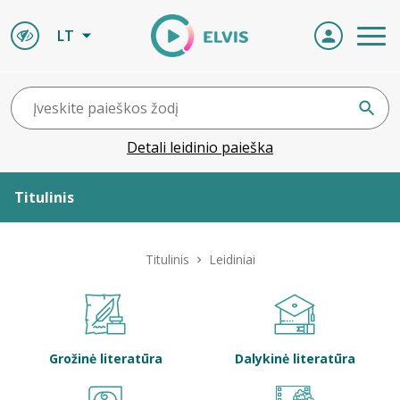
LT
Detali leidinio paieška
Titulinis
Apie ELVIS
Titulinis
Leidiniai
Leidiniai
ELVIS atvyksta
Grožinė literatūra
Dalykinė literatūra
Naujienos