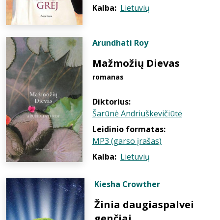
Kalba:
Lietuvių
Arundhati Roy
Mažmožių Dievas
romanas
Diktorius:
Šarūnė Andriuškevičiūtė
Leidinio formatas:
MP3 (garso įrašas)
Kalba:
Lietuvių
Kiesha Crowther
Žinia daugiaspalvei
genčiai