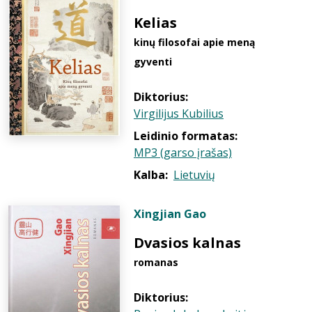
Kelias
kinų filosofai apie meną
gyventi
Diktorius:
Virgilijus Kubilius
Leidinio formatas:
MP3 (garso įrašas)
Kalba:
Lietuvių
Xingjian Gao
Dvasios kalnas
romanas
Diktorius: