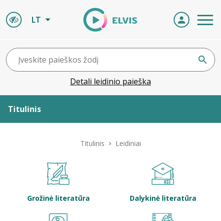
LT
Detali leidinio paieška
Titulinis
Apie ELVIS
Titulinis
Leidiniai
Leidiniai
ELVIS atvyksta
Grožinė literatūra
Dalykinė literatūra
Naujienos