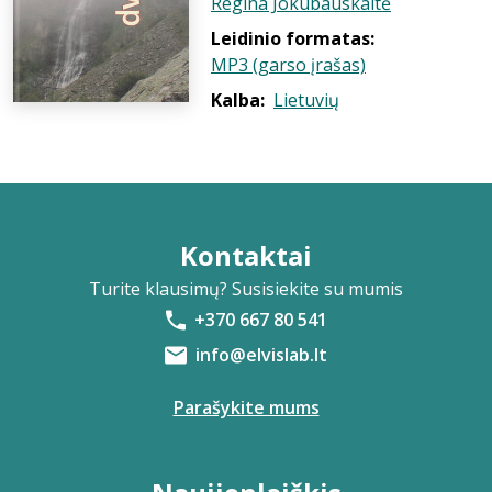
Regina Jokubauskaitė
Leidinio formatas:
MP3 (garso įrašas)
Kalba:
Lietuvių
Kontaktai
Turite klausimų? Susisiekite su mumis
+370 667 80 541
info@elvislab.lt
Parašykite mums