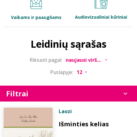
Bibliotekoms
Audiovizualiniai kūriniai
Vaikams ir paaugliams
D.U.K.
Leidinių sąrašas
+370 667 80 541
Rikiuoti pagal:
info@elvislab.lt
Puslapyje:
Filtrai
Laozi
Išminties kelias